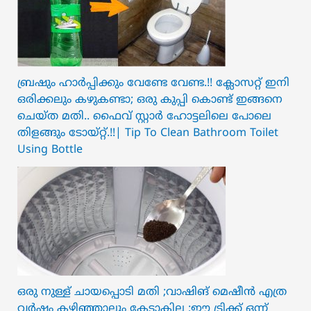
ബ്രഷും ഹാർപ്പിക്കും വേണ്ടേ വേണ്ട.!! ക്ലോസറ്റ് ഇനി
ഒരിക്കലും കഴുകണ്ടാ; ഒരു കുപ്പി കൊണ്ട് ഇങ്ങനെ
ചെയ്ത മതി.. ഫൈവ് സ്റ്റാർ ഹോട്ടലിലെ പോലെ
തിളങ്ങും ടോയ്റ്റ്.!!| Tip To Clean Bathroom Toilet
Using Bottle
ഒരു നുള്ള് ചായപ്പൊടി മതി ;വാഷിങ് മെഷീൻ എത്ര
വർഷം കഴിഞ്ഞാലും കേടാകില്ല ;ഈ ട്രിക്ക് ഒന്ന്