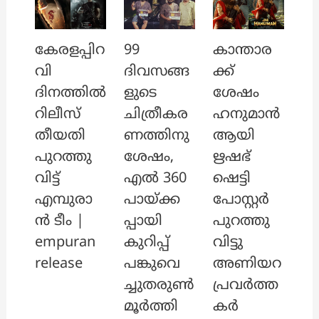
കേരളപ്പിറ
99
കാന്താര
വി
ദിവസങ്ങ
ക്ക്
ദിനത്തിൽ
ളുടെ
ശേഷം
റിലീസ്
ചിത്രീകര
ഹനുമാൻ
തീയതി
ണത്തിനു
ആയി
പുറത്തു
ശേഷം,
ഋഷഭ്
വിട്ട്
എൽ 360
ഷെട്ടി
എമ്പുരാ
പായ്ക്ക
പോസ്റ്റർ
ൻ ടീം |
പ്പായി
പുറത്തു
empuran
കുറിപ്പ്
വിട്ടു
release
പങ്കുവെ
അണിയറ
ച്ചുതരുൺ
പ്രവർത്ത
മൂർത്തി
കർ