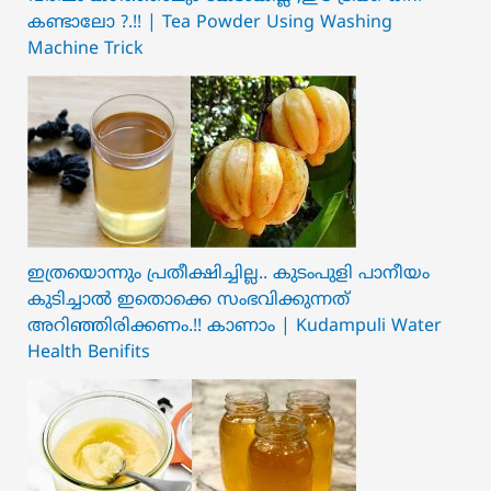
കണ്ടാലോ ?.!! | Tea Powder Using Washing
Machine Trick
ഇത്രയൊന്നും പ്രതീക്ഷിച്ചില്ല.. ക‍ു‌ടംപുളി പാനീയം
കുടിച്ചാൽ ഇതൊക്കെ സംഭവിക്കുന്നത്
അറിഞ്ഞിരിക്കണം.!! കാണാം | Kudampuli Water
Health Benifits