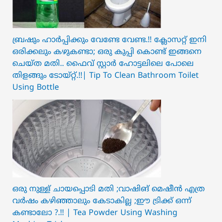
ബ്രഷും ഹാർപ്പിക്കും വേണ്ടേ വേണ്ട.!! ക്ലോസറ്റ് ഇനി
ഒരിക്കലും കഴുകണ്ടാ; ഒരു കുപ്പി കൊണ്ട് ഇങ്ങനെ
ചെയ്ത മതി.. ഫൈവ് സ്റ്റാർ ഹോട്ടലിലെ പോലെ
തിളങ്ങും ടോയ്റ്റ്.!!| Tip To Clean Bathroom Toilet
Using Bottle
ഒരു നുള്ള് ചായപ്പൊടി മതി ;വാഷിങ് മെഷീൻ എത്ര
വർഷം കഴിഞ്ഞാലും കേടാകില്ല ;ഈ ട്രിക്ക് ഒന്ന്
കണ്ടാലോ ?.!! | Tea Powder Using Washing