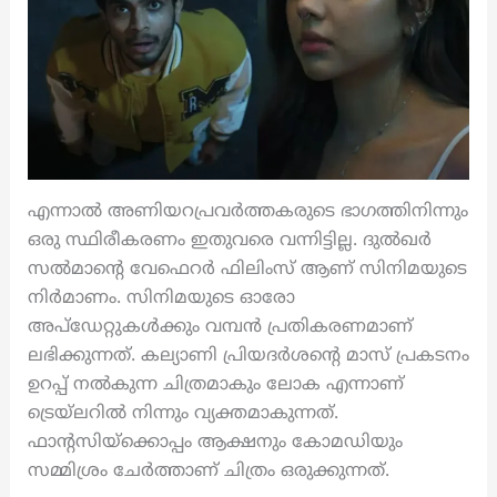
എന്നാൽ അണിയറപ്രവർത്തകരുടെ ഭാഗത്തിനിന്നും
ഒരു സ്ഥിരീകരണം ഇതുവരെ വന്നിട്ടില്ല. ദുൽഖർ
സൽമാന്റെ വേഫെറർ ഫിലിംസ് ആണ് സിനിമയുടെ
നിർമാണം. സിനിമയുടെ ഓരോ
അപ്ഡേറ്റുകൾക്കും വമ്പൻ പ്രതികരണമാണ്
ലഭിക്കുന്നത്. കല്യാണി പ്രിയദർശന്റെ മാസ് പ്രകടനം
ഉറപ്പ് നൽകുന്ന ചിത്രമാകും ലോക എന്നാണ്
ട്രെയ്ലറിൽ നിന്നും വ്യക്തമാകുന്നത്.
ഫാന്റസിയ്‌ക്കൊപ്പം ആക്ഷനും കോമഡിയും
സമ്മിശ്രം ചേർത്താണ് ചിത്രം ഒരുക്കുന്നത്.