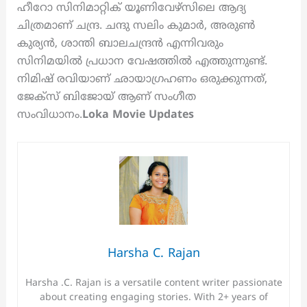
ഹീറോ സിനിമാറ്റിക് യൂണിവേഴ്‌സിലെ ആദ്യ
ചിത്രമാണ് ചന്ദ്ര. ചന്ദു സലിം കുമാർ, അരുൺ
കുര്യൻ, ശാന്തി ബാലചന്ദ്രൻ എന്നിവരും
സിനിമയിൽ പ്രധാന വേഷത്തിൽ എത്തുന്നുണ്ട്.
നിമിഷ് രവിയാണ് ഛായാഗ്രഹണം ഒരുക്കുന്നത്,
ജേക്സ് ബിജോയ് ആണ് സംഗീത
സംവിധാനം.
Loka Movie Updates
Harsha C. Rajan
Harsha .C. Rajan is a versatile content writer passionate
about creating engaging stories. With 2+ years of