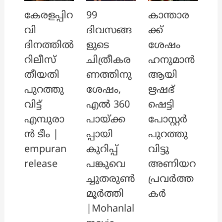
കേരളപ്പിറ
99
കാന്താര
വി
ദിവസങ്ങ
ക്ക്
ദിനത്തിൽ
ളുടെ
ശേഷം
റിലീസ്
ചിത്രീകര
ഹനുമാൻ
തീയതി
ണത്തിനു
ആയി
പുറത്തു
ശേഷം,
ഋഷഭ്
വിട്ട്
എൽ 360
ഷെട്ടി
എമ്പുരാ
പായ്ക്ക
പോസ്റ്റർ
ൻ ടീം |
പ്പായി
പുറത്തു
empuran
കുറിപ്പ്
വിട്ടു
release
പങ്കുവെ
അണിയറ
ച്ചുതരുൺ
പ്രവർത്ത
മൂർത്തി
കർ
|Mohanlal