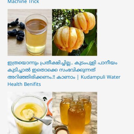
Machine Trick
ഇത്രയൊന്നും പ്രതീക്ഷിച്ചില്ല.. ക‍ു‌ടംപുളി പാനീയം
കുടിച്ചാൽ ഇതൊക്കെ സംഭവിക്കുന്നത്
അറിഞ്ഞിരിക്കണം.!! കാണാം | Kudampuli Water
Health Benifits