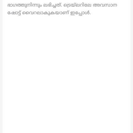
ഭാഗത്തുനിന്നും ലഭിച്ചത്. ട്രെയ്‌ലറിലേ അവസാന
ഷോട്ട് വൈറലാകുകയാണ് ഇപ്പോൾ.