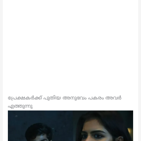
പ്രേക്ഷകർക്ക് പുതിയ അനുഭവം പകരം അവർ
എത്തുന്നു