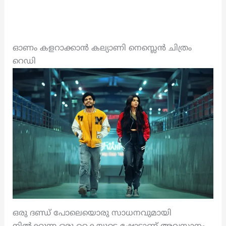
ഓണം കളറാക്കാൻ കല്യാണി നെസ്ലെൻ ചിത്രം
റെഡി
ഒരു ദണ്ഡ് പോലെയൊരു സാധനവുമായി