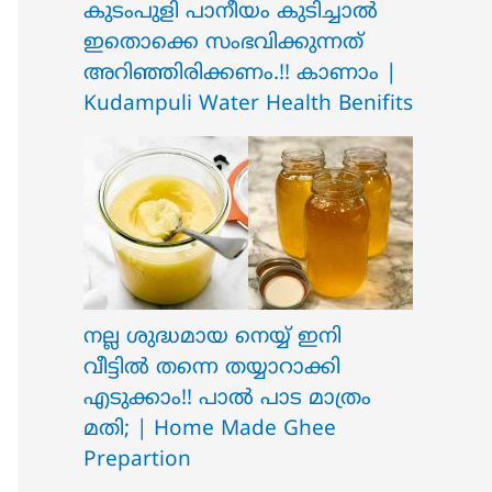
ക‍ു‌ടംപുളി പാനീയം കുടിച്ചാൽ
ഇതൊക്കെ സംഭവിക്കുന്നത്
അറിഞ്ഞിരിക്കണം.!! കാണാം |
Kudampuli Water Health Benifits
നല്ല ശുദ്ധമായ നെയ്യ് ഇനി
വീട്ടിൽ തന്നെ തയ്യാറാക്കി
എടുക്കാം!! പാൽ പാട മാത്രം
മതി; | Home Made Ghee
Prepartion