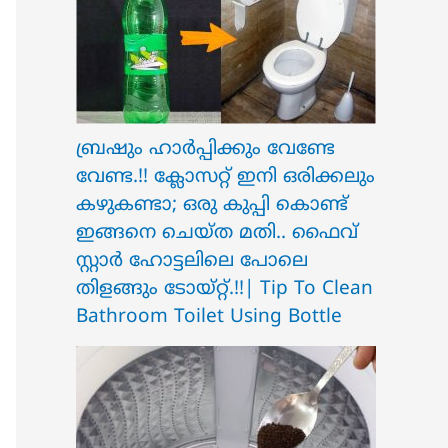
ബ്രഷും ഹാർപ്പിക്കും വേണ്ടേ
വേണ്ട.!! ക്ലോസറ്റ് ഇനി ഒരിക്കലും
കഴുകണ്ടാ; ഒരു കുപ്പി കൊണ്ട്
ഇങ്ങനെ ചെയ്ത മതി.. ഫൈവ്
സ്റ്റാർ ഹോട്ടലിലെ പോലെ
തിളങ്ങും ടോയ്റ്റ്.!!| Tip To Clean
Bathroom Toilet Using Bottle