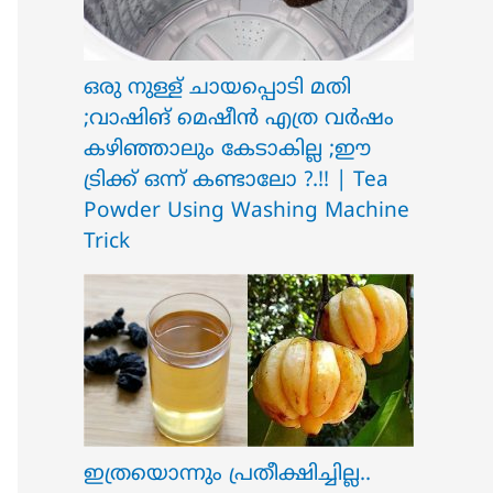
ഒരു നുള്ള് ചായപ്പൊടി മതി
;വാഷിങ് മെഷീൻ എത്ര വർഷം
കഴിഞ്ഞാലും കേടാകില്ല ;ഈ
ട്രിക്ക് ഒന്ന് കണ്ടാലോ ?.!! | Tea
Powder Using Washing Machine
Trick
ഇത്രയൊന്നും പ്രതീക്ഷിച്ചില്ല..