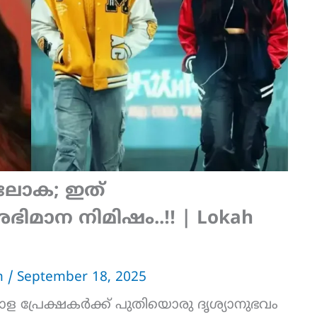
 ലോക; ഇത്
മാന നിമിഷം..!! | Lokah
an
/
September 18, 2025
ലയാള പ്രേക്ഷകർക്ക് പുതിയൊരു ദൃശ്യാനുഭവം