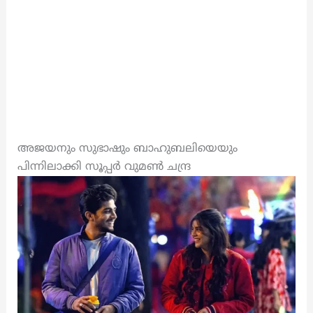
അജയനും സുഭാഷും ബാഹുബലിയെയും
പിന്നിലാക്കി സൂപ്പർ വുമൺ ചന്ദ്ര