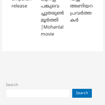
release
പങ്കുവെ
അണിയറ
ച്ചുതരുൺ
പ്രവർത്ത
മൂർത്തി
കർ
|Mohanlal
movie
Search
Search