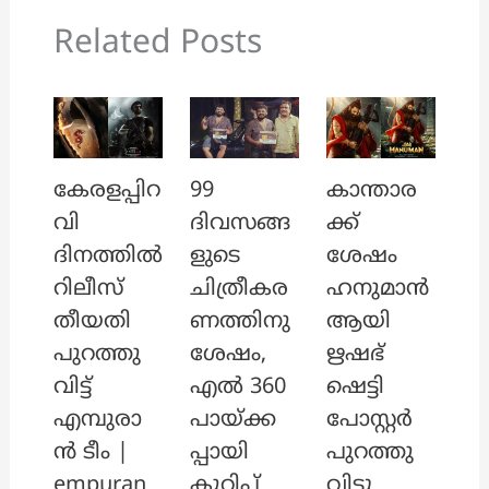
Related Posts
കേരളപ്പിറ
99
കാന്താര
വി
ദിവസങ്ങ
ക്ക്
ദിനത്തിൽ
ളുടെ
ശേഷം
റിലീസ്
ചിത്രീകര
ഹനുമാൻ
തീയതി
ണത്തിനു
ആയി
പുറത്തു
ശേഷം,
ഋഷഭ്
വിട്ട്
എൽ 360
ഷെട്ടി
എമ്പുരാ
പായ്ക്ക
പോസ്റ്റർ
ൻ ടീം |
പ്പായി
പുറത്തു
empuran
കുറിപ്പ്
വിട്ടു