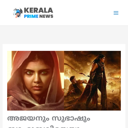
Skip
to
content
അജയനും സുഭാഷും