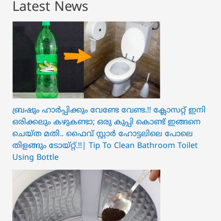
Latest News
ബ്രഷും ഹാർപ്പിക്കും വേണ്ടേ വേണ്ട.!! ക്ലോസറ്റ് ഇനി
ഒരിക്കലും കഴുകണ്ടാ; ഒരു കുപ്പി കൊണ്ട് ഇങ്ങനെ
ചെയ്ത മതി.. ഫൈവ് സ്റ്റാർ ഹോട്ടലിലെ പോലെ
തിളങ്ങും ടോയ്റ്റ്.!!| Tip To Clean Bathroom Toilet
Using Bottle