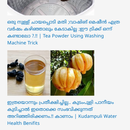
ഒരു നുള്ള് ചായപ്പൊടി മതി ;വാഷിങ് മെഷീൻ എത്ര
വർഷം കഴിഞ്ഞാലും കേടാകില്ല ;ഈ ട്രിക്ക് ഒന്ന്
കണ്ടാലോ ?.!! | Tea Powder Using Washing
Machine Trick
ഇത്രയൊന്നും പ്രതീക്ഷിച്ചില്ല.. ക‍ു‌ടംപുളി പാനീയം
കുടിച്ചാൽ ഇതൊക്കെ സംഭവിക്കുന്നത്
അറിഞ്ഞിരിക്കണം.!! കാണാം | Kudampuli Water
Health Benifits