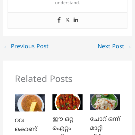
understand.
←
Previous Post
Next Post
→
Related Posts
ഈ ഒറ്റ
ചോറ് ഒന്ന്
റവ
ഐറ്റം
മാറ്റി
കൊണ്ട്