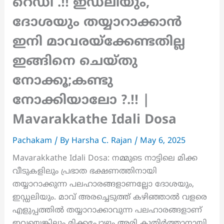
റെഡി .!! ഇഡലിയും,
ദോശയും തയ്യാറാക്കാൻ
ഇനി മാവരയ്‌ക്കേണ്ടതില്ല
ഇങ്ങിനെ ചെയ്തു
നോക്കൂ;കണ്ടു
നോക്കിയാലോ ?.!! |
Mavarakkathe Idali Dosa
Pachakam
/ By
Harsha C. Rajan
/
May 6, 2025
Mavarakkathe Idali Dosa: നമ്മുടെ നാട്ടിലെ മിക്ക
വീടുകളിലും പ്രഭാത ഭക്ഷണത്തിനായി
തയ്യാറാക്കുന്ന പലഹാരങ്ങളാണല്ലോ ദോശയും,
ഇഡ്ഡലിയും. മാവ് അരച്ചെടുത്ത് കഴിഞ്ഞാൽ വളരെ
എളുപ്പത്തിൽ തയ്യാറാക്കാവുന്ന പലഹാരങ്ങളാണ്
ഇവയെങ്കിലും മിക്കപ്പോഴും അരി കുതിർത്താനായി