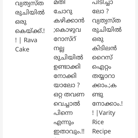
മതി
പിടിച്ചാ
വ്യത്യസ്ത
ചോറു
ലോ ?
രുചിയിൽ
കഴിക്കാൻ
വ്യത്യസ്ത
ഒരു
;കൊഴുവ
രുചിയിൽ
കെയ്ക്ക്.!
റോസ്‌റ്
ഒരു
! | Rava
നല്ല
കിടിലൻ
Cake
രുചിയിൽ
റൈസ്
ഉണ്ടാക്കി
ഐറ്റം
നോക്കി
തയ്യാറാ
യാലോ ?
ക്കാം.;ക
ഒറ്റ തവണ
ണ്ടു
വെച്ചാൽ
നോക്കാം.!
പിന്നെ
! |Varity
എന്നും
Rice
ഇതാവും.!!
Recipe