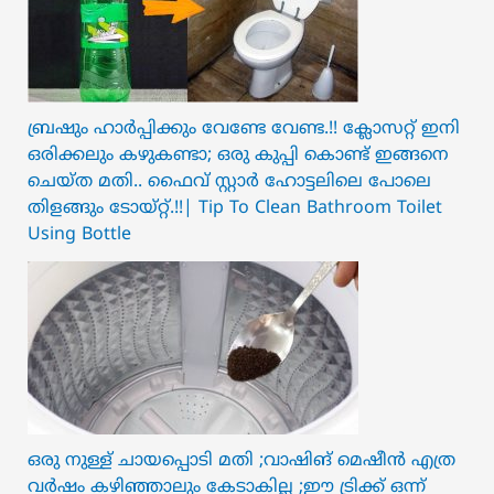
ബ്രഷും ഹാർപ്പിക്കും വേണ്ടേ വേണ്ട.!! ക്ലോസറ്റ് ഇനി
ഒരിക്കലും കഴുകണ്ടാ; ഒരു കുപ്പി കൊണ്ട് ഇങ്ങനെ
ചെയ്ത മതി.. ഫൈവ് സ്റ്റാർ ഹോട്ടലിലെ പോലെ
തിളങ്ങും ടോയ്റ്റ്.!!| Tip To Clean Bathroom Toilet
Using Bottle
ഒരു നുള്ള് ചായപ്പൊടി മതി ;വാഷിങ് മെഷീൻ എത്ര
വർഷം കഴിഞ്ഞാലും കേടാകില്ല ;ഈ ട്രിക്ക് ഒന്ന്