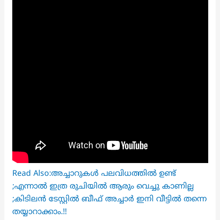
Read Also:അച്ചാറുകൾ പലവിധത്തിൽ ഉണ്ട്
;എന്നാൽ ഇത്ര രുചിയിൽ ആരും വെച്ചു കാണില്ല
;കിടിലൻ ടേസ്റ്റിൽ ബീഫ് അച്ചാർ ഇനി വീട്ടിൽ തന്നെ
തയ്യാറാക്കാം.!!