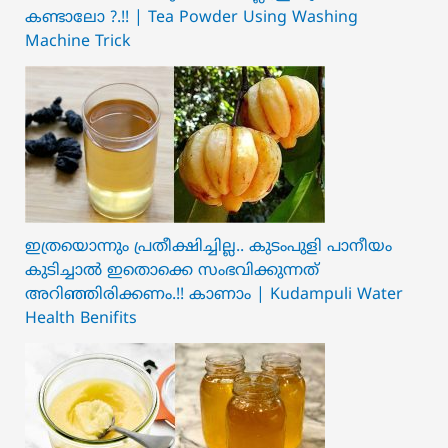
കണ്ടാലോ ?.!! | Tea Powder Using Washing
Machine Trick
ഇത്രയൊന്നും പ്രതീക്ഷിച്ചില്ല.. ക‍ു‌ടംപുളി പാനീയം
കുടിച്ചാൽ ഇതൊക്കെ സംഭവിക്കുന്നത്
അറിഞ്ഞിരിക്കണം.!! കാണാം | Kudampuli Water
Health Benifits