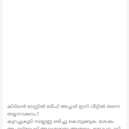
കിടിലൻ ടേസ്റ്റിൽ ബീഫ് അച്ചാർ ഇനി വീട്ടിൽ തന്നെ
തയ്യാറാക്കാം.!!
കുറച്ചുകൂടി നല്ലെണ്ണ ഒഴിച്ചു കൊടുക്കുക. ശേഷം