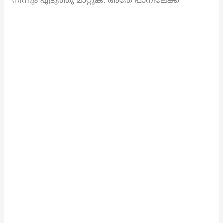
നിന്നും എടുത്തു മാറ്റുക. അതേ പാനിലേക്ക്