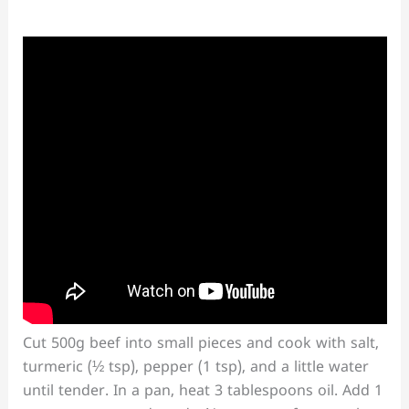
Cut 500g beef into small pieces and cook with salt,
turmeric (½ tsp), pepper (1 tsp), and a little water
until tender. In a pan, heat 3 tablespoons oil. Add 1