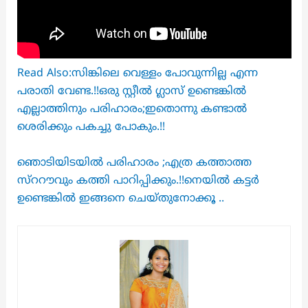
Read Also:സിങ്കിലെ വെള്ളം പോവുന്നില്ല എന്ന
പരാതി വേണ്ട.!!ഒരു സ്റ്റീൽ ഗ്ലാസ് ഉണ്ടെങ്കിൽ
എല്ലാത്തിനും പരിഹാരം;ഇതൊന്നു കണ്ടാൽ
ശെരിക്കും പകച്ചു പോകും.!!
ഞൊടിയിടയിൽ പരിഹാരം ;എത്ര കത്താത്ത
സ്ററൗവും കത്തി പാറിപ്പിക്കും.!!നെയിൽ കട്ടർ
ഉണ്ടെങ്കിൽ ഇങ്ങനെ ചെയ്‌തുനോക്കൂ ..