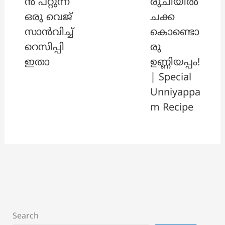
ൻ പറ്റുന്ന
രുചിയിൽ
ഒരു വെജ്
ചക്ക
സാൻവിച്ച്
കൊണ്ടൊ
റെസിപ്പി
രു
ഇതാ
ഉണ്ണിയപ്പം!
| Special
Unniyappa
m Recipe
Search