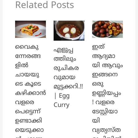
Related Posts
വൈകു
ഇത്
എളുപ്പ
ന്നേരങ്ങ
ആദ്യമാ
ത്തിലും
ളിൽ
യി ആവും
രുചികര
ചായയു
ഇങ്ങനെ
വുമായ
ടെ കൂടെ
ഒരു
മുട്ടക്കറി.!!
കഴിക്കാൻ
ഉണ്ണിയപ്പം
| Egg
വളരെ
! വളരെ
Curry
പെട്ടെന്ന്
ടേസ്റ്റിയാ
ഉണ്ടാക്കി
യി
യെടുക്കാ
വ്യത്യസ്ത