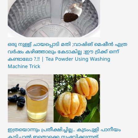
ഒരു നുള്ള് ചായപ്പൊടി മതി ;വാഷിങ് മെഷീൻ എത്ര
വർഷം കഴിഞ്ഞാലും കേടാകില്ല ;ഈ ട്രിക്ക് ഒന്ന്
കണ്ടാലോ ?.!! | Tea Powder Using Washing
Machine Trick
ഇത്രയൊന്നും പ്രതീക്ഷിച്ചില്ല.. ക‍ു‌ടംപുളി പാനീയം
കുടിച്ചാൽ ഇതൊക്കെ സംഭവിക്കുന്നത്