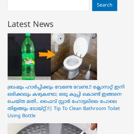
Search
Latest News
ബ്രഷും ഹാർപ്പിക്കും വേണ്ടേ വേണ്ട.!! ക്ലോസറ്റ് ഇനി
ഒരിക്കലും കഴുകണ്ടാ; ഒരു കുപ്പി കൊണ്ട് ഇങ്ങനെ
ചെയ്ത മതി.. ഫൈവ് സ്റ്റാർ ഹോട്ടലിലെ പോലെ
തിളങ്ങും ടോയ്റ്റ്.!!| Tip To Clean Bathroom Toilet
Using Bottle