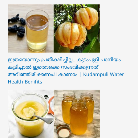
ഇത്രയൊന്നും പ്രതീക്ഷിച്ചില്ല.. ക‍ു‌ടംപുളി പാനീയം
കുടിച്ചാൽ ഇതൊക്കെ സംഭവിക്കുന്നത്
അറിഞ്ഞിരിക്കണം.!! കാണാം | Kudampuli Water
Health Benifits