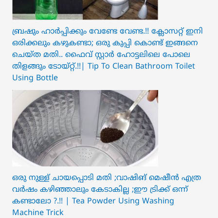
ബ്രഷും ഹാർപ്പിക്കും വേണ്ടേ വേണ്ട.!! ക്ലോസറ്റ് ഇനി
ഒരിക്കലും കഴുകണ്ടാ; ഒരു കുപ്പി കൊണ്ട് ഇങ്ങനെ
ചെയ്ത മതി.. ഫൈവ് സ്റ്റാർ ഹോട്ടലിലെ പോലെ
തിളങ്ങും ടോയ്റ്റ്.!!| Tip To Clean Bathroom Toilet
Using Bottle
ഒരു നുള്ള് ചായപ്പൊടി മതി ;വാഷിങ് മെഷീൻ എത്ര
വർഷം കഴിഞ്ഞാലും കേടാകില്ല ;ഈ ട്രിക്ക് ഒന്ന്
കണ്ടാലോ ?.!! | Tea Powder Using Washing
Machine Trick