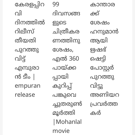
കേരളപ്പിറ
99
കാന്താര
വി
ദിവസങ്ങ
ക്ക്
ദിനത്തിൽ
ളുടെ
ശേഷം
റിലീസ്
ചിത്രീകര
ഹനുമാൻ
തീയതി
ണത്തിനു
ആയി
പുറത്തു
ശേഷം,
ഋഷഭ്
വിട്ട്
എൽ 360
ഷെട്ടി
എമ്പുരാ
പായ്ക്ക
പോസ്റ്റർ
ൻ ടീം |
പ്പായി
പുറത്തു
empuran
കുറിപ്പ്
വിട്ടു
release
പങ്കുവെ
അണിയറ
ച്ചുതരുൺ
പ്രവർത്ത
മൂർത്തി
കർ
|Mohanlal
movie