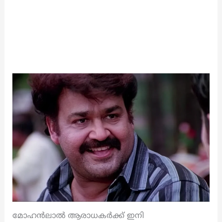
മോഹൻലാൽ ആരാധകർക്ക് ഇനി