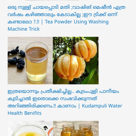
ഒരു നുള്ള് ചായപ്പൊടി മതി ;വാഷിങ് മെഷീൻ എത്ര
വർഷം കഴിഞ്ഞാലും കേടാകില്ല ;ഈ ട്രിക്ക് ഒന്ന്
കണ്ടാലോ ?.!! | Tea Powder Using Washing
Machine Trick
ഇത്രയൊന്നും പ്രതീക്ഷിച്ചില്ല.. ക‍ു‌ടംപുളി പാനീയം
കുടിച്ചാൽ ഇതൊക്കെ സംഭവിക്കുന്നത്
അറിഞ്ഞിരിക്കണം.!! കാണാം | Kudampuli Water
Health Benifits