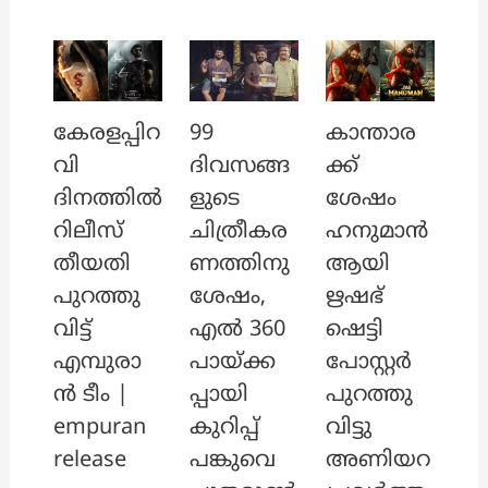
കേരളപ്പിറ
99
കാന്താര
വി
ദിവസങ്ങ
ക്ക്
ദിനത്തിൽ
ളുടെ
ശേഷം
റിലീസ്
ചിത്രീകര
ഹനുമാൻ
തീയതി
ണത്തിനു
ആയി
പുറത്തു
ശേഷം,
ഋഷഭ്
വിട്ട്
എൽ 360
ഷെട്ടി
എമ്പുരാ
പായ്ക്ക
പോസ്റ്റർ
ൻ ടീം |
പ്പായി
പുറത്തു
empuran
കുറിപ്പ്
വിട്ടു
release
പങ്കുവെ
അണിയറ