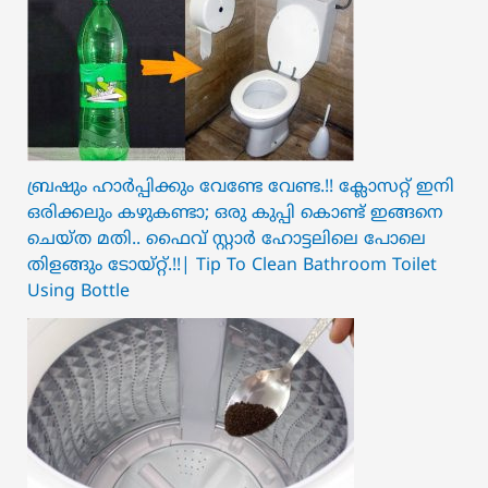
ബ്രഷും ഹാർപ്പിക്കും വേണ്ടേ വേണ്ട.!! ക്ലോസറ്റ് ഇനി
ഒരിക്കലും കഴുകണ്ടാ; ഒരു കുപ്പി കൊണ്ട് ഇങ്ങനെ
ചെയ്ത മതി.. ഫൈവ് സ്റ്റാർ ഹോട്ടലിലെ പോലെ
തിളങ്ങും ടോയ്റ്റ്.!!| Tip To Clean Bathroom Toilet
Using Bottle