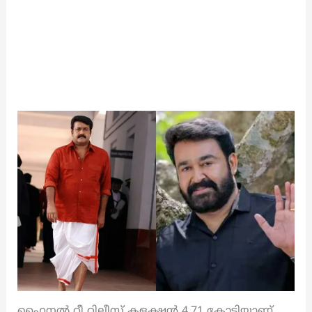
ഫൈനൽ റീ റിലീസ് കളക്ഷൻ 4.71 കോടിയാണ്.