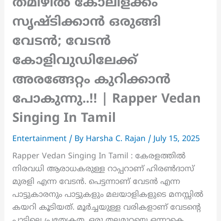
തമിഴിൽ കോലിളക്കം
സൃഷ്ടിക്കാൻ ഒരുങ്ങി
വേടൻ; വേടൻ
കോളിവുഡിലേക്ക്
അരങ്ങേറ്റം കുറിക്കാൻ
പോകുന്നു..!! | Rapper Vedan
Singing In Tamil
Entertainment
/ By
Harsha C. Rajan
/
July 15, 2025
Rapper Vedan Singing In Tamil : കേരളത്തിൽ
നിരവധി ആരാധകരുള്ള റാപ്പറാണ് ഹിരൺദാസ്
മുരളി എന്ന വേടൻ. പെട്ടന്നാണ് വേടൻ എന്ന
പാട്ടുകാരനും പാട്ടുകളും മലയാളികളുടെ മനസ്സിൽ
കയറി കൂടിയത്. മൂർച്ചയുള്ള വരികളാണ് വേടന്റെ
പാട്ടിലെ പ്രത്യേകത. ഒരു തലമുറയെ ഒന്നാകെ