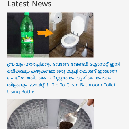
Latest News
ബ്രഷും ഹാർപ്പിക്കും വേണ്ടേ വേണ്ട.!! ക്ലോസറ്റ് ഇനി
ഒരിക്കലും കഴുകണ്ടാ; ഒരു കുപ്പി കൊണ്ട് ഇങ്ങനെ
ചെയ്ത മതി.. ഫൈവ് സ്റ്റാർ ഹോട്ടലിലെ പോലെ
തിളങ്ങും ടോയ്റ്റ്.!!| Tip To Clean Bathroom Toilet
Using Bottle