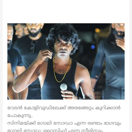
വേടൻ കോളിവുഡിലേക്ക് അരങ്ങേറ്റം കുറിക്കാൻ
പോകുന്നു..
സിനിമയ്ക്ക് ഗോലി സോഡാ എന്ന രണ്ടാം ഭാഗവും
ഗോലി സോഡ: റൈസിംഗ് എന്ന സീരിസും