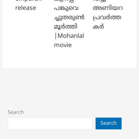
release
പങ്കുവെ
അണിയറ
ച്ചുതരുൺ
പ്രവർത്ത
മൂർത്തി
കർ
|Mohanlal
movie
Search
Search