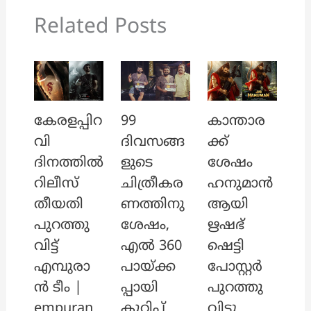
Related Posts
കേരളപ്പിറ
99
കാന്താര
വി
ദിവസങ്ങ
ക്ക്
ദിനത്തിൽ
ളുടെ
ശേഷം
റിലീസ്
ചിത്രീകര
ഹനുമാൻ
തീയതി
ണത്തിനു
ആയി
പുറത്തു
ശേഷം,
ഋഷഭ്
വിട്ട്
എൽ 360
ഷെട്ടി
എമ്പുരാ
പായ്ക്ക
പോസ്റ്റർ
ൻ ടീം |
പ്പായി
പുറത്തു
empuran
കുറിപ്പ്
വിട്ടു