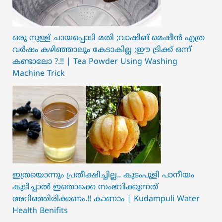
ഒരു നുള്ള് ചായപ്പൊടി മതി ;വാഷിങ് മെഷീൻ എത്ര
വർഷം കഴിഞ്ഞാലും കേടാകില്ല ;ഈ ട്രിക്ക് ഒന്ന്
കണ്ടാലോ ?.!! | Tea Powder Using Washing
Machine Trick
ഇത്രയൊന്നും പ്രതീക്ഷിച്ചില്ല.. ക‍ു‌ടംപുളി പാനീയം
കുടിച്ചാൽ ഇതൊക്കെ സംഭവിക്കുന്നത്
അറിഞ്ഞിരിക്കണം.!! കാണാം | Kudampuli Water
Health Benifits