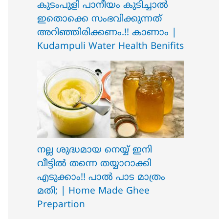
ക‍ു‌ടംപുളി പാനീയം കുടിച്ചാൽ
ഇതൊക്കെ സംഭവിക്കുന്നത്
അറിഞ്ഞിരിക്കണം.!! കാണാം |
Kudampuli Water Health Benifits
നല്ല ശുദ്ധമായ നെയ്യ് ഇനി
വീട്ടിൽ തന്നെ തയ്യാറാക്കി
എടുക്കാം!! പാൽ പാട മാത്രം
മതി; | Home Made Ghee
Prepartion