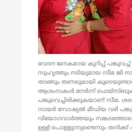
വേദന ജനകമായ കുറിപ്പ് പങ്കുവച്ച
സുഹൃത്തും നടിയുമായ സീമ ജി ന
താങ്ങും തണലുമായി കൂടെയുണ്ടായ
ആശംസകൾ നേർന്ന് ഫെയ്സ്ബുക്ക
പങ്കുവെച്ചിരിക്കുകയാണ് സീമ. 
നായർ സോഷ്യൽ മീഡിയ വഴി പങ്കുവച
വിയോഗവാർത്തയും സങ്കടത്തോടെ ഫ
ഉള്ള് പൊള്ളുന്നുണ്ടെന്നും തന