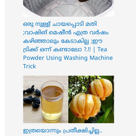
ഒരു നുള്ള് ചായപ്പൊടി മതി
;വാഷിങ് മെഷീൻ എത്ര വർഷം
കഴിഞ്ഞാലും കേടാകില്ല ;ഈ
ട്രിക്ക് ഒന്ന് കണ്ടാലോ ?.!! | Tea
Powder Using Washing Machine
Trick
ഇത്രയൊന്നും പ്രതീക്ഷിച്ചില്ല..