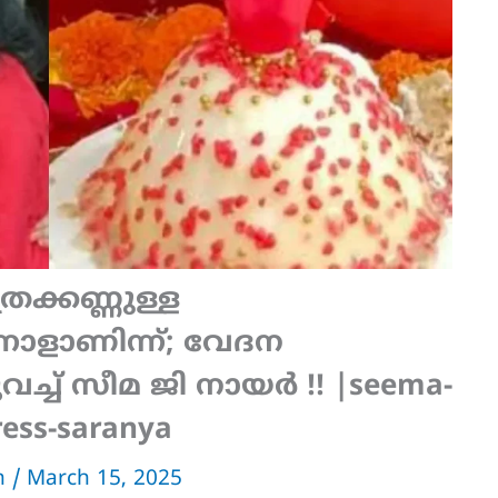
ത്രക്കണ്ണുള്ള
നാളാണിന്ന്; വേദന
വച്ച് സീമ ജി നായർ !! |seema-
ress-saranya
an
/
March 15, 2025