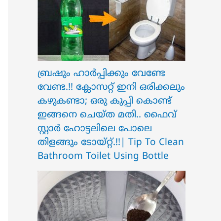
ബ്രഷും ഹാർപ്പിക്കും വേണ്ടേ
വേണ്ട.!! ക്ലോസറ്റ് ഇനി ഒരിക്കലും
കഴുകണ്ടാ; ഒരു കുപ്പി കൊണ്ട്
ഇങ്ങനെ ചെയ്ത മതി.. ഫൈവ്
സ്റ്റാർ ഹോട്ടലിലെ പോലെ
തിളങ്ങും ടോയ്റ്റ്.!!| Tip To Clean
Bathroom Toilet Using Bottle