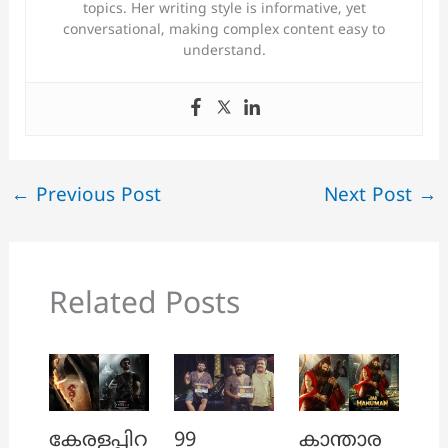
topics. Her writing style is informative, yet
conversational, making complex content easy to
understand.
←
Previous Post
Next Post
→
Related Posts
കേരളപ്പിറ
99
കാന്താര