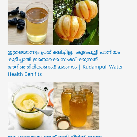
ഇത്രയൊന്നും പ്രതീക്ഷിച്ചില്ല.. ക‍ു‌ടംപുളി പാനീയം
കുടിച്ചാൽ ഇതൊക്കെ സംഭവിക്കുന്നത്
അറിഞ്ഞിരിക്കണം.!! കാണാം | Kudampuli Water
Health Benifits