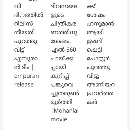
വി
ദിവസങ്ങ
ക്ക്
ദിനത്തിൽ
ളുടെ
ശേഷം
റിലീസ്
ചിത്രീകര
ഹനുമാൻ
തീയതി
ണത്തിനു
ആയി
പുറത്തു
ശേഷം,
ഋഷഭ്
വിട്ട്
എൽ 360
ഷെട്ടി
എമ്പുരാ
പായ്ക്ക
പോസ്റ്റർ
ൻ ടീം |
പ്പായി
പുറത്തു
empuran
കുറിപ്പ്
വിട്ടു
release
പങ്കുവെ
അണിയറ
ച്ചുതരുൺ
പ്രവർത്ത
മൂർത്തി
കർ
|Mohanlal
movie