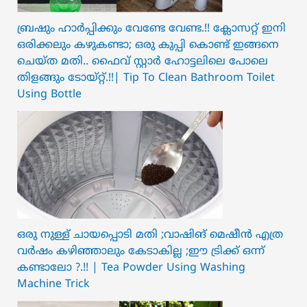
ബ്രഷും ഹാർപ്പിക്കും വേണ്ടേ വേണ്ട.!! ക്ലോസറ്റ് ഇനി
ഒരിക്കലും കഴുകണ്ടാ; ഒരു കുപ്പി കൊണ്ട് ഇങ്ങനെ
ചെയ്ത മതി.. ഫൈവ് സ്റ്റാർ ഹോട്ടലിലെ പോലെ
തിളങ്ങും ടോയ്റ്റ്.!!| Tip To Clean Bathroom Toilet
Using Bottle
ഒരു നുള്ള് ചായപ്പൊടി മതി ;വാഷിങ് മെഷീൻ എത്ര
വർഷം കഴിഞ്ഞാലും കേടാകില്ല ;ഈ ട്രിക്ക് ഒന്ന്
കണ്ടാലോ ?.!! | Tea Powder Using Washing
Machine Trick