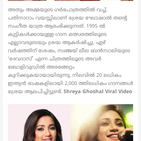
അതും അമ്മയുടെ ഗർഭപാത്രത്തിൽ വച്ച്.
പതിനാറാം വയസ്സിലാണ് ശ്രേയ ഘോഷാൽ തന്റെ
സംഗീത യാത്ര ആരംഭിക്കുന്നത്. 1995 ൽ
കുട്ടികൾക്കായുള്ള ഗാന മത്സരത്തിലൂടെ
എല്ലാവരുടെയും ശ്രദ്ധ ആകർഷിച്ചു. ഏഴ്
വർഷത്തിന് ശേഷം, സഞ്ജയ് ലീല ബൻസാലിയുടെ
‘ദേവദാസ്’ എന്ന ചിത്രത്തിലൂടെ അവർ
ബോളിവുഡിൽ അരങ്ങേറ്റം
കുറിക്കുകയായായിരുന്നു. നിലവിൽ 20 ലധികം
ഇന്ത്യൻ ഭാഷകളിലായി 2,000 ത്തിലധികം ഗാനങ്ങൾ
ശ്രേയ ആലപിച്ചിട്ടുണ്ട്.
Shreya Ghoshal Viral Video