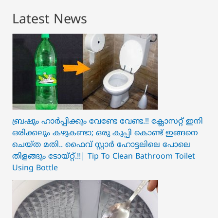
Latest News
ബ്രഷും ഹാർപ്പിക്കും വേണ്ടേ വേണ്ട.!! ക്ലോസറ്റ് ഇനി
ഒരിക്കലും കഴുകണ്ടാ; ഒരു കുപ്പി കൊണ്ട് ഇങ്ങനെ
ചെയ്ത മതി.. ഫൈവ് സ്റ്റാർ ഹോട്ടലിലെ പോലെ
തിളങ്ങും ടോയ്റ്റ്.!!| Tip To Clean Bathroom Toilet
Using Bottle