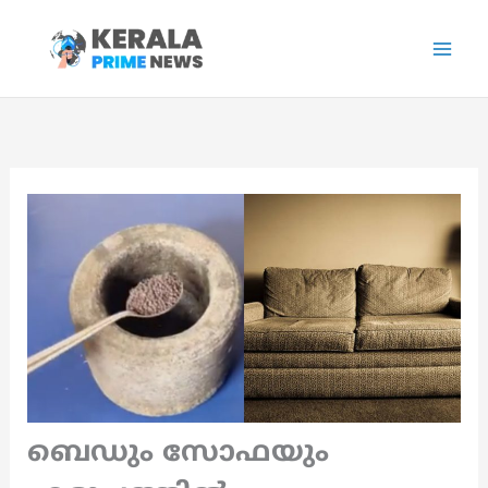
Skip
to
content
ബെഡും സോഫയും