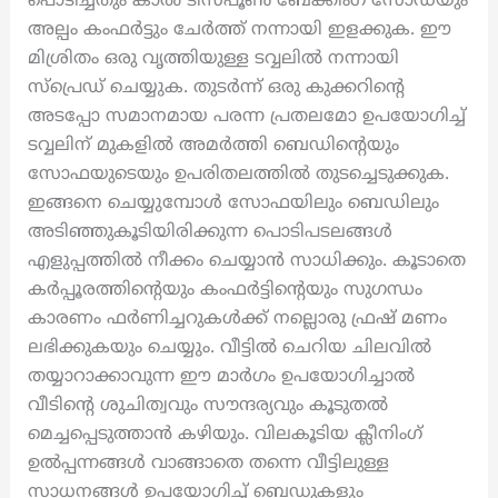
പൊടിച്ചതും കാൽ ടീസ്പൂൺ ബേക്കിംഗ് സോഡയും
അല്പം കംഫർട്ടും ചേർത്ത് നന്നായി ഇളക്കുക. ഈ
മിശ്രിതം ഒരു വൃത്തിയുള്ള ടവ്വലിൽ നന്നായി
സ്പ്രെഡ് ചെയ്യുക. തുടർന്ന് ഒരു കുക്കറിന്റെ
അടപ്പോ സമാനമായ പരന്ന പ്രതലമോ ഉപയോഗിച്ച്
ടവ്വലിന് മുകളിൽ അമർത്തി ബെഡിന്റെയും
സോഫയുടെയും ഉപരിതലത്തിൽ തുടച്ചെടുക്കുക.
ഇങ്ങനെ ചെയ്യുമ്പോൾ സോഫയിലും ബെഡിലും
അടിഞ്ഞുകൂടിയിരിക്കുന്ന പൊടിപടലങ്ങൾ
എളുപ്പത്തിൽ നീക്കം ചെയ്യാൻ സാധിക്കും. കൂടാതെ
കർപ്പൂരത്തിന്റെയും കംഫർട്ടിന്റെയും സുഗന്ധം
കാരണം ഫർണിച്ചറുകൾക്ക് നല്ലൊരു ഫ്രഷ് മണം
ലഭിക്കുകയും ചെയ്യും. വീട്ടിൽ ചെറിയ ചിലവിൽ
തയ്യാറാക്കാവുന്ന ഈ മാർഗം ഉപയോഗിച്ചാൽ
വീടിന്റെ ശുചിത്വവും സൗന്ദര്യവും കൂടുതൽ
മെച്ചപ്പെടുത്താൻ കഴിയും. വിലകൂടിയ ക്ലീനിംഗ്
ഉൽപ്പന്നങ്ങൾ വാങ്ങാതെ തന്നെ വീട്ടിലുള്ള
സാധനങ്ങൾ ഉപയോഗിച്ച് ബെഡുകളും