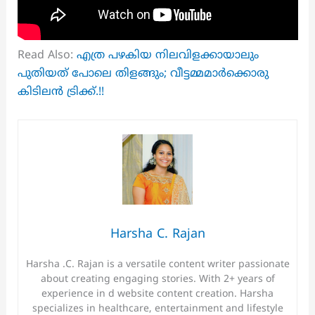
Read Also:
എത്ര പഴകിയ നിലവിളക്കായാലും
പുതിയത് പോലെ തിളങ്ങും; വീട്ടമ്മമാർക്കൊരു
കിടിലൻ ട്രിക്ക്.!!
Harsha C. Rajan
Harsha .C. Rajan is a versatile content writer passionate
about creating engaging stories. With 2+ years of
experience in d website content creation. Harsha
specializes in healthcare, entertainment and lifestyle