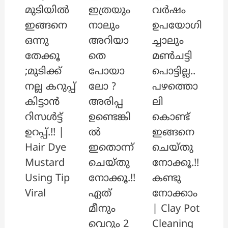
ഇത്രയും
വർഷം
മുടിയിൽ
നാലും
ഉപയോഗി
ഇങ്ങനെ
അറിയാ
ച്ചാലും
ഒന്നു
തെ
മൺചട്ടി
തേക്കൂ
പോയാ
പൊട്ടില്ല..
;മുടിക്ക്
ലോ ?
പഴത്തൊ
നല്ല കറുപ്പ്
അരിപ്പ
ലി
കിട്ടാൻ
ഉണ്ടെങ്കി
കൊണ്ട്
റിസൾട്ട്
ൽ
ഇങ്ങനെ
ഉറപ്പ്.!! |
ഇതൊന്ന്
ചെയ്തു
Hair Dye
ചെയ്തു
നോക്കൂ.!!
Mustard
നോക്കൂ.!!
കണ്ടു
Using Tip
ഏത്
നോക്കാം
Viral
മീനും
| Clay Pot
വെറും 2
Cleaning