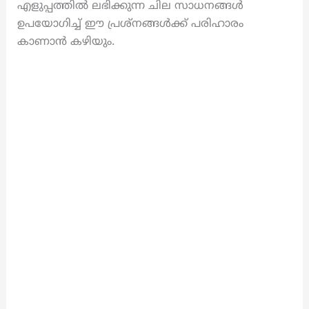
എളുപ്പത്തിൽ ലഭിക്കുന്ന ചില സാധനങ്ങൾ
ഉപയോഗിച്ച് ഈ പ്രശ്നങ്ങൾക്ക് പരിഹാരം
കാണാൻ കഴിയും.