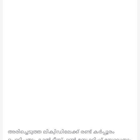
അരിച്ചെടുത്ത ലിക്വിഡിലേക്ക് രണ്ട് കർപ്പൂരം