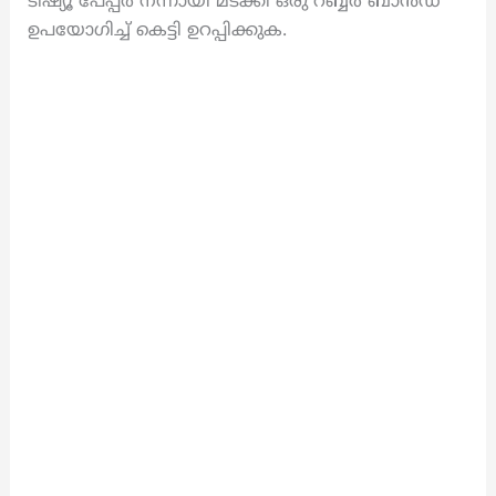
ടിഷ്യൂ പേപ്പർ നന്നായി മടക്കി ഒരു റബ്ബർ ബാൻഡ്
ഉപയോഗിച്ച് കെട്ടി ഉറപ്പിക്കുക.