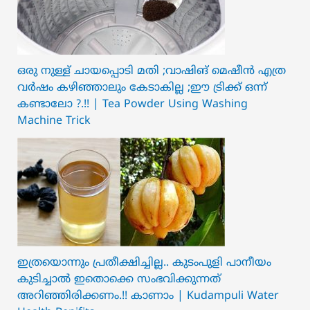
ഒരു നുള്ള് ചായപ്പൊടി മതി ;വാഷിങ് മെഷീൻ എത്ര
വർഷം കഴിഞ്ഞാലും കേടാകില്ല ;ഈ ട്രിക്ക് ഒന്ന്
കണ്ടാലോ ?.!! | Tea Powder Using Washing
Machine Trick
ഇത്രയൊന്നും പ്രതീക്ഷിച്ചില്ല.. ക‍ു‌ടംപുളി പാനീയം
കുടിച്ചാൽ ഇതൊക്കെ സംഭവിക്കുന്നത്
അറിഞ്ഞിരിക്കണം.!! കാണാം | Kudampuli Water