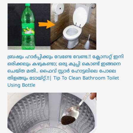
ബ്രഷും ഹാർപ്പിക്കും വേണ്ടേ വേണ്ട.!! ക്ലോസറ്റ് ഇനി
ഒരിക്കലും കഴുകണ്ടാ; ഒരു കുപ്പി കൊണ്ട് ഇങ്ങനെ
ചെയ്ത മതി.. ഫൈവ് സ്റ്റാർ ഹോട്ടലിലെ പോലെ
തിളങ്ങും ടോയ്റ്റ്.!!| Tip To Clean Bathroom Toilet
Using Bottle