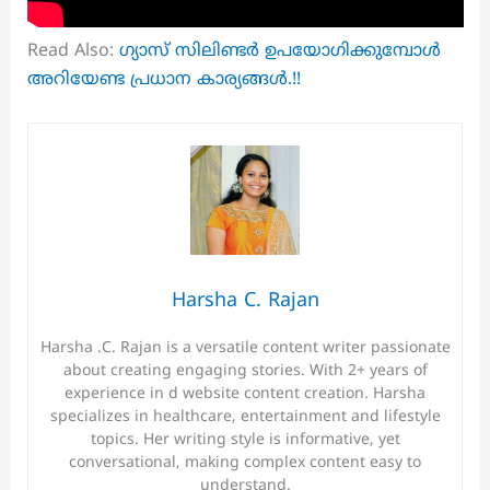
Read Also:
ഗ്യാസ് സിലിണ്ടർ ഉപയോഗിക്കുമ്പോൾ
അറിയേണ്ട പ്രധാന കാര്യങ്ങൾ.!!
Harsha C. Rajan
Harsha .C. Rajan is a versatile content writer passionate
about creating engaging stories. With 2+ years of
experience in d website content creation. Harsha
specializes in healthcare, entertainment and lifestyle
topics. Her writing style is informative, yet
conversational, making complex content easy to
understand.