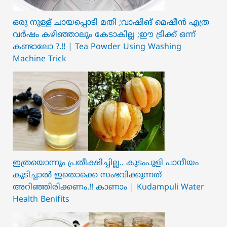
ഒരു നുള്ള് ചായപ്പൊടി മതി ;വാഷിങ് മെഷീൻ എത്ര
വർഷം കഴിഞ്ഞാലും കേടാകില്ല ;ഈ ട്രിക്ക് ഒന്ന്
കണ്ടാലോ ?.!! | Tea Powder Using Washing
Machine Trick
ഇത്രയൊന്നും പ്രതീക്ഷിച്ചില്ല.. ക‍ു‌ടംപുളി പാനീയം
കുടിച്ചാൽ ഇതൊക്കെ സംഭവിക്കുന്നത്
അറിഞ്ഞിരിക്കണം.!! കാണാം | Kudampuli Water
Health Benifits