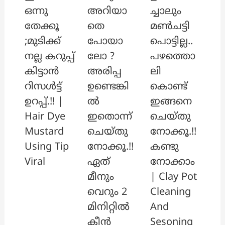
അറിയാ
ച്ചാലും
ഒന്നു
തെ
മൺചട്ടി
തേക്കൂ
പോയാ
പൊട്ടില്ല..
;മുടിക്ക്
ലോ ?
പഴത്തൊ
നല്ല കറുപ്പ്
അരിപ്പ
ലി
കിട്ടാൻ
ഉണ്ടെങ്കി
കൊണ്ട്
റിസൾട്ട്
ൽ
ഇങ്ങനെ
ഉറപ്പ്.!! |
ഇതൊന്ന്
ചെയ്തു
Hair Dye
ചെയ്തു
നോക്കൂ.!!
Mustard
നോക്കൂ.!!
കണ്ടു
Using Tip
ഏത്
നോക്കാം
Viral
മീനും
| Clay Pot
വെറും 2
Cleaning
മിനിറ്റിൽ
And
ക്ലീൻ
Sesoning