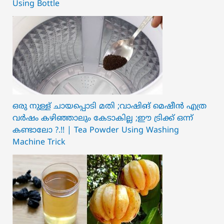
Using Bottle
ഒരു നുള്ള് ചായപ്പൊടി മതി ;വാഷിങ് മെഷീൻ എത്ര
വർഷം കഴിഞ്ഞാലും കേടാകില്ല ;ഈ ട്രിക്ക് ഒന്ന്
കണ്ടാലോ ?.!! | Tea Powder Using Washing
Machine Trick