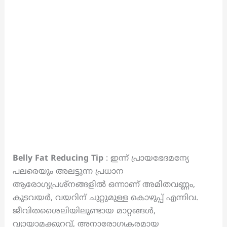
Belly Fat Reducing Tip
: ഇന്ന് പ്രായഭേദമന്യേ
പലരെയും അലട്ടുന്ന പ്രധാന
ആരോഗ്യപ്രശ്നങ്ങളിൽ ഒന്നാണ് അമിതവണ്ണം,
കുടവയർ, വയറിന് ചുറ്റുമുള്ള കൊഴുപ്പ് എന്നിവ.
ജീവിതശൈലിയിലുണ്ടായ മാറ്റങ്ങൾ,
വ്യായാമക്കുറവ്, അനാരോഗ്യകരമായ