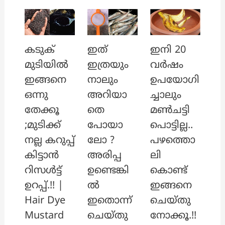
ഇത്
ഇനി 20
കടുക്
ഇത്രയും
വർഷം
മുടിയിൽ
നാലും
ഉപയോഗി
ഇങ്ങനെ
അറിയാ
ച്ചാലും
ഒന്നു
തെ
മൺചട്ടി
തേക്കൂ
പോയാ
പൊട്ടില്ല..
;മുടിക്ക്
ലോ ?
പഴത്തൊ
നല്ല കറുപ്പ്
അരിപ്പ
ലി
കിട്ടാൻ
ഉണ്ടെങ്കി
കൊണ്ട്
റിസൾട്ട്
ൽ
ഇങ്ങനെ
ഉറപ്പ്.!! |
ഇതൊന്ന്
ചെയ്തു
Hair Dye
ചെയ്തു
നോക്കൂ.!!
Mustard