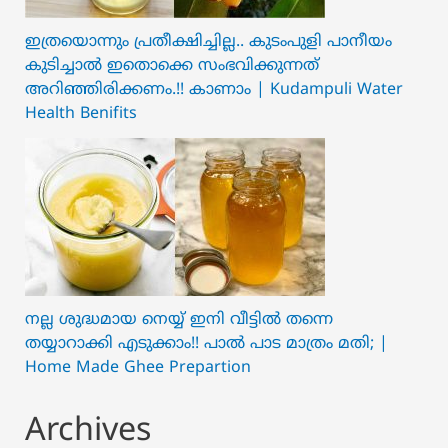
ഇത്രയൊന്നും പ്രതീക്ഷിച്ചില്ല.. ക‍ു‌ടംപുളി പാനീയം
കുടിച്ചാൽ ഇതൊക്കെ സംഭവിക്കുന്നത്
അറിഞ്ഞിരിക്കണം.!! കാണാം | Kudampuli Water
Health Benifits
നല്ല ശുദ്ധമായ നെയ്യ് ഇനി വീട്ടിൽ തന്നെ
തയ്യാറാക്കി എടുക്കാം!! പാൽ പാട മാത്രം മതി; |
Home Made Ghee Prepartion
Archives