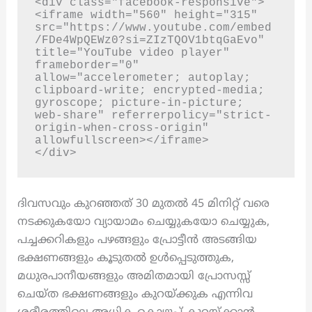
<div class="facebook-responsive">
<iframe width="560" height="315" 
src="https://www.youtube.com/embed
/FDe4WpQEWz0?si=ZIzTQOV1btqGaEvo" 
title="YouTube video player" 
frameborder="0" 
allow="accelerometer; autoplay; 
clipboard-write; encrypted-media; 
gyroscope; picture-in-picture; 
web-share" referrerpolicy="strict-
origin-when-cross-origin" 
allowfullscreen></iframe>

</div>
ദിവസവും കുറഞ്ഞത് 30 മുതൽ 45 മിനിറ്റ് വരെ
നടക്കുകയോ വ്യായാമം ചെയ്യുകയോ ചെയ്യുക,
പച്ചക്കറികളും പഴങ്ങളും പ്രോട്ടീൻ അടങ്ങിയ
ഭക്ഷണങ്ങളും കൂടുതൽ ഉൾപ്പെടുത്തുക,
മധുരപാനീയങ്ങളും അമിതമായി പ്രോസസ്സ്
ചെയ്ത ഭക്ഷണങ്ങളും കുറയ്ക്കുക എന്നിവ