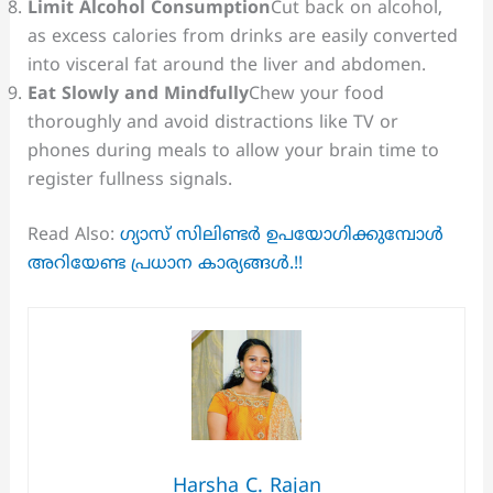
Limit Alcohol Consumption
Cut back on alcohol,
as excess calories from drinks are easily converted
into visceral fat around the liver and abdomen.
Eat Slowly and Mindfully
Chew your food
thoroughly and avoid distractions like TV or
phones during meals to allow your brain time to
register fullness signals.
Read Also:
ഗ്യാസ് സിലിണ്ടർ ഉപയോഗിക്കുമ്പോൾ
അറിയേണ്ട പ്രധാന കാര്യങ്ങൾ.!!
Harsha C. Rajan