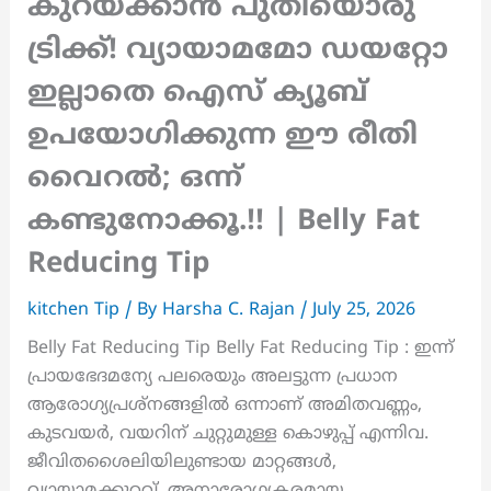
കുറയ്ക്കാൻ പുതിയൊരു
ട്രിക്ക്! വ്യായാമമോ ഡയറ്റോ
ഇല്ലാതെ ഐസ് ക്യൂബ്
ഉപയോഗിക്കുന്ന ഈ രീതി
വൈറൽ; ഒന്ന്
കണ്ടുനോക്കൂ.!! | Belly Fat
Reducing Tip
kitchen Tip
/ By
Harsha C. Rajan
/
July 25, 2026
Belly Fat Reducing Tip Belly Fat Reducing Tip : ഇന്ന്
പ്രായഭേദമന്യേ പലരെയും അലട്ടുന്ന പ്രധാന
ആരോഗ്യപ്രശ്നങ്ങളിൽ ഒന്നാണ് അമിതവണ്ണം,
കുടവയർ, വയറിന് ചുറ്റുമുള്ള കൊഴുപ്പ് എന്നിവ.
ജീവിതശൈലിയിലുണ്ടായ മാറ്റങ്ങൾ,
വ്യായാമക്കുറവ്, അനാരോഗ്യകരമായ