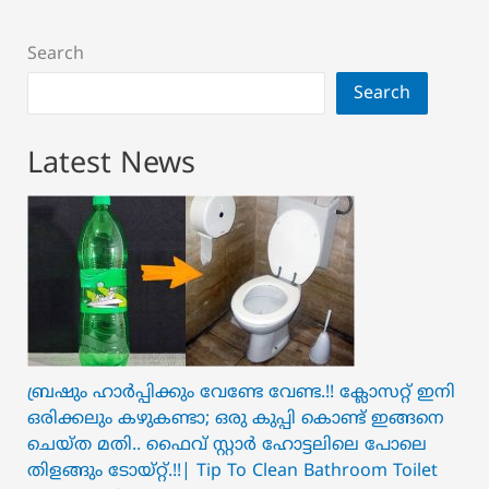
Search
Search
Latest News
ബ്രഷും ഹാർപ്പിക്കും വേണ്ടേ വേണ്ട.!! ക്ലോസറ്റ് ഇനി
ഒരിക്കലും കഴുകണ്ടാ; ഒരു കുപ്പി കൊണ്ട് ഇങ്ങനെ
ചെയ്ത മതി.. ഫൈവ് സ്റ്റാർ ഹോട്ടലിലെ പോലെ
തിളങ്ങും ടോയ്റ്റ്.!!| Tip To Clean Bathroom Toilet