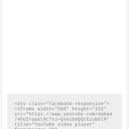
<div class="facebook-responsive">
<iframe width="560" height="315" 
src="https://www.youtube.com/embed
/4hUIrupot9c?si=QskzOdQQtEzubUlN" 
title="YouTube video player" 