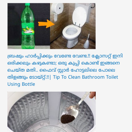
ബ്രഷും ഹാർപ്പിക്കും വേണ്ടേ വേണ്ട.!! ക്ലോസറ്റ് ഇനി
ഒരിക്കലും കഴുകണ്ടാ; ഒരു കുപ്പി കൊണ്ട് ഇങ്ങനെ
ചെയ്ത മതി.. ഫൈവ് സ്റ്റാർ ഹോട്ടലിലെ പോലെ
തിളങ്ങും ടോയ്റ്റ്.!!| Tip To Clean Bathroom Toilet
Using Bottle