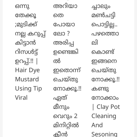
അറിയാ
ച്ചാലും
ഒന്നു
തെ
മൺചട്ടി
തേക്കൂ
പോയാ
പൊട്ടില്ല..
;മുടിക്ക്
ലോ ?
പഴത്തൊ
നല്ല കറുപ്പ്
അരിപ്പ
ലി
കിട്ടാൻ
ഉണ്ടെങ്കി
കൊണ്ട്
റിസൾട്ട്
ൽ
ഇങ്ങനെ
ഉറപ്പ്.!! |
ഇതൊന്ന്
ചെയ്തു
Hair Dye
ചെയ്തു
നോക്കൂ.!!
Mustard
നോക്കൂ.!!
കണ്ടു
Using Tip
ഏത്
നോക്കാം
Viral
മീനും
| Clay Pot
വെറും 2
Cleaning
മിനിറ്റിൽ
And
ക്ലീൻ
Sesoning