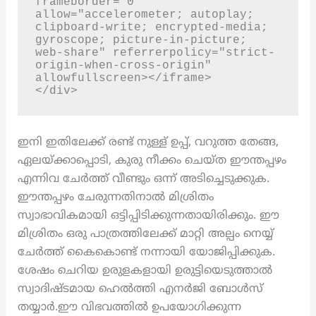
frameborder="0" 
allow="accelerometer; autoplay; 
clipboard-write; encrypted-media; 
gyroscope; picture-in-picture; 
web-share" referrerpolicy="strict-
origin-when-cross-origin" 
allowfullscreen></iframe>

</div>
ഇനി ഇതിലേക്ക് രണ്ട് നുള്ള് ഉപ്പ്, വറുത്ത തേങ്ങ,
ഏലയ്ക്കാപ്പൊടി, കുരു നീക്കം ചെയ്ത ഈന്തപ്പഴം
എന്നിവ ചേർത്ത് വീണ്ടും ഒന്ന് അടിച്ചെടുക്കുക.
ഈന്തപ്പഴം ചേരുന്നതിനാൽ മിശ്രിതം
സ്വാഭാവികമായി ഒട്ടിപ്പിടിക്കുന്നതായിരിക്കും. ഈ
മിശ്രിതം ഒരു പാത്രത്തിലേക്ക് മാറ്റി അല്പം നെയ്യ്
ചേർത്ത് കൈകൊണ്ട് നന്നായി യോജിപ്പിക്കുക.
ശേഷം ചെറിയ ഉരുളകളായി ഉരുട്ടിയെടുത്താൽ
സ്വാദിഷ്ടമായ ഹെൽത്തി എനർജി ബോൾസ്
തയ്യാർ.ഈ വിഭവത്തിൽ ഉപയോഗിക്കുന്ന