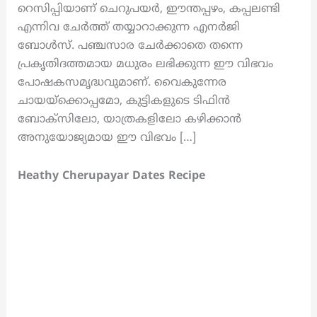
റെസിപ്പിയാണ് ചെറുപയർ, ഈന്തപ്പഴം, കപ്പലണ്ടി
എന്നിവ ചേർത്ത് തയ്യാറാക്കുന്ന എനർജി
ബോൾസ്. പഞ്ചസാര ചേർക്കാതെ തന്നെ
പ്രകൃതിദത്തമായ മധുരം ലഭിക്കുന്ന ഈ വിഭവം
പോഷകസമൃദ്ധവുമാണ്. വൈകുന്നേര
ചായയ്ക്കൊപ്പമോ, കുട്ടികളുടെ ടിഫിൻ
ബോക്സിലോ, യാത്രകളിലോ കഴിക്കാൻ
അനുയോജ്യമായ ഈ വിഭവം […]
Heathy Cherupayar Dates Recipe