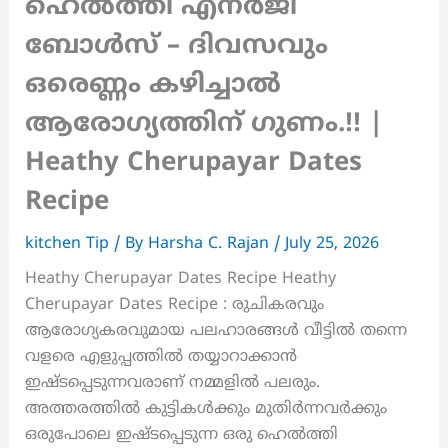
ഹെൽത്തി എനർജി
ബോൾസ് – ദിവസവും
ഒരെണ്ണം കഴിച്ചാൽ
ആരോഗ്യത്തിന് ഗുണം.!! |
Heathy Cherupayar Dates
Recipe
kitchen Tip
/ By
Harsha C. Rajan
/
July 25, 2026
Heathy Cherupayar Dates Recipe Heathy
Cherupayar Dates Recipe : രുചികരവും
ആരോഗ്യകരവുമായ പലഹാരങ്ങൾ വീട്ടിൽ തന്നെ
വളരെ എളുപ്പത്തിൽ തയ്യാറാക്കാൻ
ഇഷ്ടപ്പെടുന്നവരാണ് നമ്മളിൽ പലരും.
അത്തരത്തിൽ കുട്ടികൾക്കും മുതിർന്നവർക്കും
ഒരുപോലെ ഇഷ്ടപ്പെടുന്ന ഒരു ഹെൽത്തി