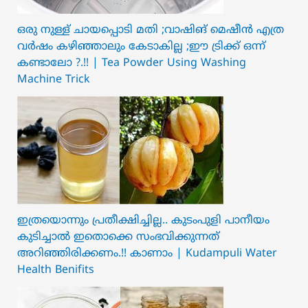
ഒരു നുള്ള് ചായപ്പൊടി മതി ;വാഷിങ് മെഷീൻ എത്ര
വർഷം കഴിഞ്ഞാലും കേടാകില്ല ;ഈ ട്രിക്ക് ഒന്ന്
കണ്ടാലോ ?.!! | Tea Powder Using Washing
Machine Trick
ഇത്രയൊന്നും പ്രതീക്ഷിച്ചില്ല.. ക‍ു‌ടംപുളി പാനീയം
കുടിച്ചാൽ ഇതൊക്കെ സംഭവിക്കുന്നത്
അറിഞ്ഞിരിക്കണം.!! കാണാം | Kudampuli Water
Health Benifits