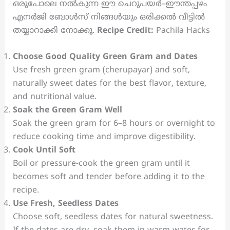
ഒരുപോലെ നൽകുന്ന ഈ ചെറുപയർ–ഈന്തപ്പഴം
എനർജി ബോൾസ് നിങ്ങൾയും ഒരിക്കൽ വീട്ടിൽ
തയ്യാറാക്കി നോക്കൂ.
Recipe Credit:
Pachila Hacks
Choose Good Quality Green Gram and Dates
Use fresh green gram (cherupayar) and soft,
naturally sweet dates for the best flavor, texture,
and nutritional value.
Soak the Green Gram Well
Soak the green gram for 6–8 hours or overnight to
reduce cooking time and improve digestibility.
Cook Until Soft
Boil or pressure-cook the green gram until it
becomes soft and tender before adding it to the
recipe.
Use Fresh, Seedless Dates
Choose soft, seedless dates for natural sweetness.