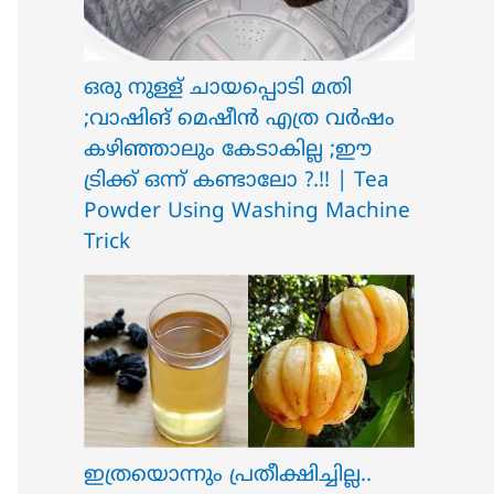
ഒരു നുള്ള് ചായപ്പൊടി മതി
;വാഷിങ് മെഷീൻ എത്ര വർഷം
കഴിഞ്ഞാലും കേടാകില്ല ;ഈ
ട്രിക്ക് ഒന്ന് കണ്ടാലോ ?.!! | Tea
Powder Using Washing Machine
Trick
ഇത്രയൊന്നും പ്രതീക്ഷിച്ചില്ല..