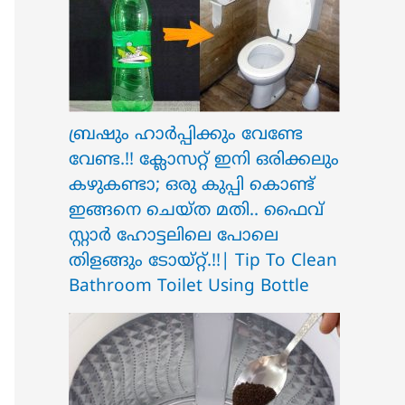
ബ്രഷും ഹാർപ്പിക്കും വേണ്ടേ
വേണ്ട.!! ക്ലോസറ്റ് ഇനി ഒരിക്കലും
കഴുകണ്ടാ; ഒരു കുപ്പി കൊണ്ട്
ഇങ്ങനെ ചെയ്ത മതി.. ഫൈവ്
സ്റ്റാർ ഹോട്ടലിലെ പോലെ
തിളങ്ങും ടോയ്റ്റ്.!!| Tip To Clean
Bathroom Toilet Using Bottle