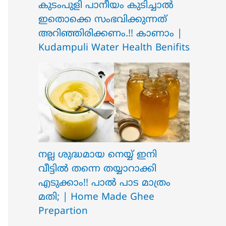
ക‍ു‌ടംപുളി പാനീയം കുടിച്ചാൽ
ഇതൊക്കെ സംഭവിക്കുന്നത്
അറിഞ്ഞിരിക്കണം.!! കാണാം |
Kudampuli Water Health Benifits
നല്ല ശുദ്ധമായ നെയ്യ് ഇനി
വീട്ടിൽ തന്നെ തയ്യാറാക്കി
എടുക്കാം!! പാൽ പാട മാത്രം
മതി; | Home Made Ghee
Prepartion