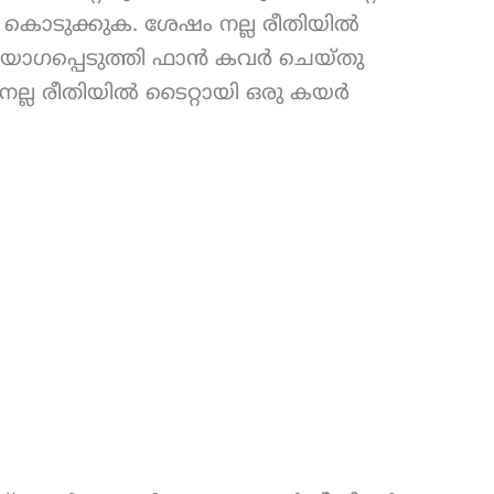
തു കൊടുക്കുക. ശേഷം നല്ല രീതിയിൽ
ചി ഉപയോഗപ്പെടുത്തി ഫാൻ കവർ ചെയ്തു
നല്ല രീതിയിൽ ടൈറ്റായി ഒരു കയർ