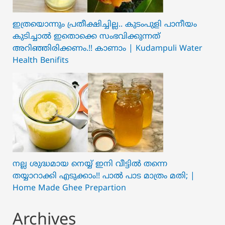
ഇത്രയൊന്നും പ്രതീക്ഷിച്ചില്ല.. ക‍ു‌ടംപുളി പാനീയം
കുടിച്ചാൽ ഇതൊക്കെ സംഭവിക്കുന്നത്
അറിഞ്ഞിരിക്കണം.!! കാണാം | Kudampuli Water
Health Benifits
നല്ല ശുദ്ധമായ നെയ്യ് ഇനി വീട്ടിൽ തന്നെ
തയ്യാറാക്കി എടുക്കാം!! പാൽ പാട മാത്രം മതി; |
Home Made Ghee Prepartion
Archives