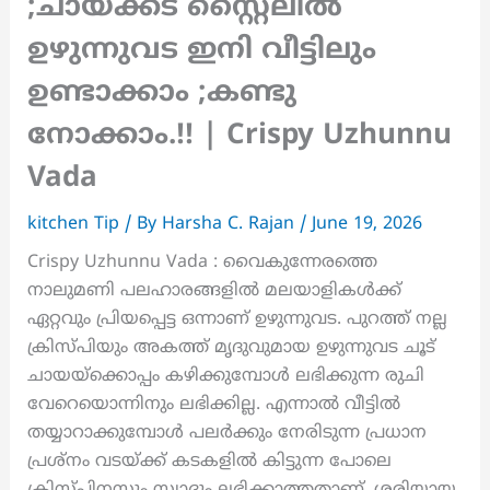
;ചായക്കട സ്റ്റൈലിൽ
ഉഴുന്നുവട ഇനി വീട്ടിലും
ഉണ്ടാക്കാം ;കണ്ടു
നോക്കാം.!! | Crispy Uzhunnu
Vada
kitchen Tip
/ By
Harsha C. Rajan
/
June 19, 2026
Crispy Uzhunnu Vada : വൈകുന്നേരത്തെ
നാലുമണി പലഹാരങ്ങളിൽ മലയാളികൾക്ക്
ഏറ്റവും പ്രിയപ്പെട്ട ഒന്നാണ് ഉഴുന്നുവട. പുറത്ത് നല്ല
ക്രിസ്പിയും അകത്ത് മൃദുവുമായ ഉഴുന്നുവട ചൂട്
ചായയ്‌ക്കൊപ്പം കഴിക്കുമ്പോൾ ലഭിക്കുന്ന രുചി
വേറെയൊന്നിനും ലഭിക്കില്ല. എന്നാൽ വീട്ടിൽ
തയ്യാറാക്കുമ്പോൾ പലർക്കും നേരിടുന്ന പ്രധാന
പ്രശ്നം വടയ്ക്ക് കടകളിൽ കിട്ടുന്ന പോലെ
ക്രിസ്പിനസും സ്വാദും ലഭിക്കാത്തതാണ്. ശരിയായ