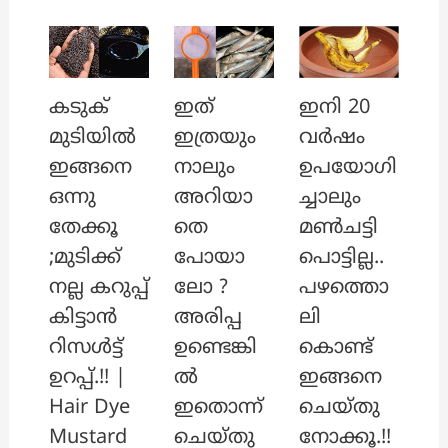
ഇത്
ഇനി 20
കടുക്
ഇത്രയും
വർഷം
മുടിയിൽ
നാലും
ഉപയോഗി
ഇങ്ങനെ
അറിയാ
ച്ചാലും
ഒന്നു
തെ
മൺചട്ടി
തേക്കൂ
പോയാ
പൊട്ടില്ല..
;മുടിക്ക്
ലോ ?
പഴത്തൊ
നല്ല കറുപ്പ്
അരിപ്പ
ലി
കിട്ടാൻ
ഉണ്ടെങ്കി
കൊണ്ട്
റിസൾട്ട്
ൽ
ഇങ്ങനെ
ഉറപ്പ്.!! |
ഇതൊന്ന്
ചെയ്തു
Hair Dye
ചെയ്തു
നോക്കൂ.!!
Mustard