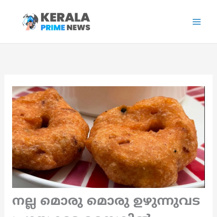
Skip
to
content
നല്ല മൊരു മൊരു ഉഴുന്നുവട