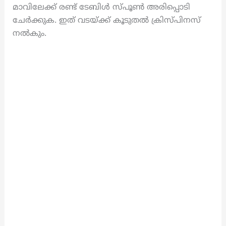
മാവിലേക്ക് രണ്ട് ടേബിൾ സ്പൂൺ അരിപ്പൊടി
ചേർക്കുക. ഇത് വടയ്ക്ക് കൂടുതൽ ക്രിസ്പിനസ്
നൽകും.