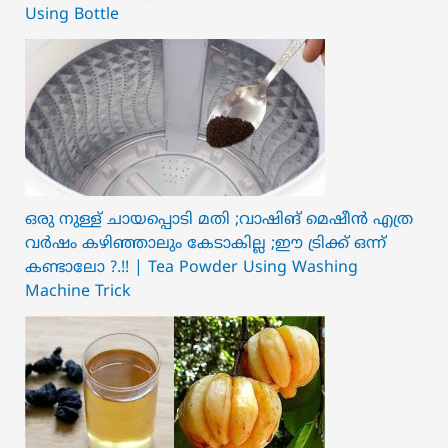
Using Bottle
ഒരു നുള്ള് ചായപ്പൊടി മതി ;വാഷിങ് മെഷീൻ എത്ര
വർഷം കഴിഞ്ഞാലും കേടാകില്ല ;ഈ ട്രിക്ക് ഒന്ന്
കണ്ടാലോ ?.!! | Tea Powder Using Washing
Machine Trick