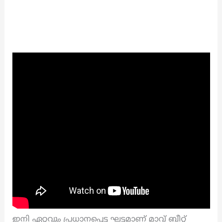
ഇനി ഏറ്റവും പ്രധാനപ്പെട്ട ഘട്ടമാണ് മാവ് ബീറ്റ്