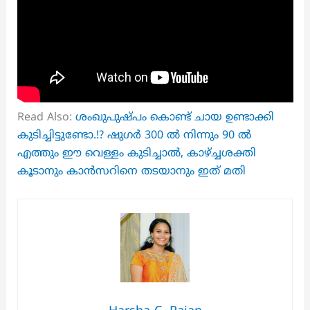
Read Also:
ശംഖുപുഷ്പം കൊണ്ട് ചായ ഉണ്ടാക്കി
കുടിച്ചിട്ടുണ്ടോ.!? ഷുഗർ 300 ൽ നിന്നും 90 ൽ
എത്തും ഈ വെള്ളം കുടിച്ചാൽ, കാഴ്ച്ചശക്തി
കൂടാനും കാൻസറിനെ തടയാനും ഇത് മതി