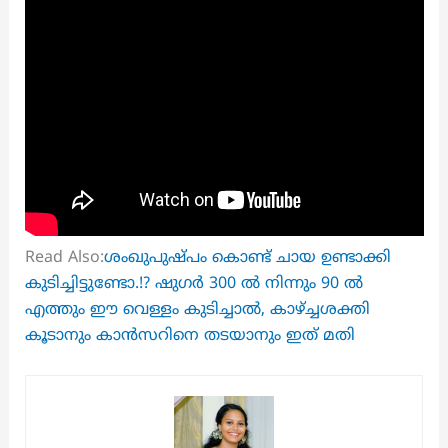
Read Also:
ശംഖുപുഷ്പം കൊണ്ട് ചായ ഉണ്ടാക്കി
കുടിച്ചിട്ടുണ്ടോ.!? ഷുഗർ 300 ൽ നിന്നും 90 ൽ
എത്തും ഈ വെള്ളം കുടിച്ചാൽ, കാഴ്ച്ചശക്തി
കൂടാനും കാൻസറിനെ തടയാനും ഇത് മതി