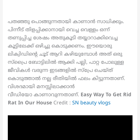
പതഞ്ഞു പൊങ്ങുന്നതായി കാണാൻ സാധിക്കും.
പിന്നീട് തിളപ്പിക്കാനായി വെച്ച വെള്ളം ഒന്ന്
തണുപ്പിച്ച ശേഷം അതുകൂടി തയ്യാറാക്കിവെച്ച
കൂട്ടിലേക്ക് ഒഴിച്ചു കൊടുക്കണം. ഈയൊരു
ലിക്വിഡിന്റെ ചൂട് ആറി കഴിയുമ്പോൾ അത് ഒരു
സ്പ്രൈ ബോട്ടിലിൽ ആക്കി പല്ലി, പാറ്റ പോലുള്ള
ജീവികൾ വരുന്ന ഇടങ്ങളിൽ സ്പ്രേ ചെയ്ത്
കൊടുത്താൽ നല്ല രീതിയിൽ ഫലം കിട്ടുന്നതാണ്.
വിശദമായി മനസ്സിലാക്കാൻ
വീഡിയോ കാണാവുന്നതാണ്.
Easy Way To Get Rid
Rat In Our House
Credit :
SN beauty vlogs