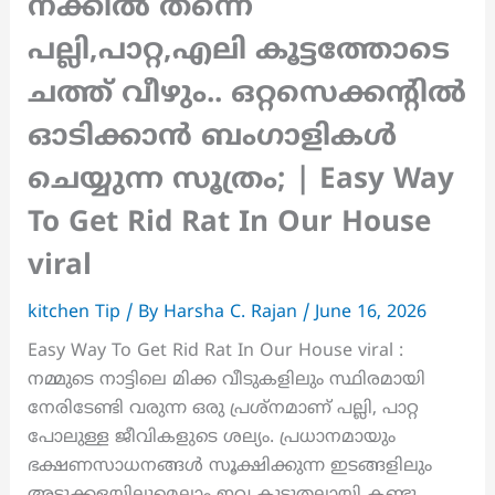
നക്കിൽ തന്നെ
പല്ലി,പാറ്റ,എലി കൂട്ടത്തോടെ
ചത്ത് വീഴും.. ഒറ്റസെക്കന്റിൽ
ഓടിക്കാൻ ബംഗാളികൾ
ചെയ്യുന്ന സൂത്രം; | Easy Way
To Get Rid Rat In Our House
viral
kitchen Tip
/ By
Harsha C. Rajan
/
June 16, 2026
Easy Way To Get Rid Rat In Our House viral :
നമ്മുടെ നാട്ടിലെ മിക്ക വീടുകളിലും സ്ഥിരമായി
നേരിടേണ്ടി വരുന്ന ഒരു പ്രശ്നമാണ് പല്ലി, പാറ്റ
പോലുള്ള ജീവികളുടെ ശല്യം. പ്രധാനമായും
ഭക്ഷണസാധനങ്ങൾ സൂക്ഷിക്കുന്ന ഇടങ്ങളിലും
അടുക്കളയിലുമെല്ലാം ഇവ കൂടുതലായി കണ്ടു