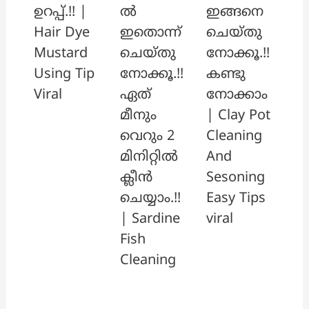
ൽ
ഇങ്ങനെ
ഉറപ്പ്.!! |
ഇതൊന്ന്
ചെയ്തു
Hair Dye
ചെയ്തു
നോക്കൂ.!!
Mustard
നോക്കൂ.!!
കണ്ടു
Using Tip
ഏത്
നോക്കാം
Viral
മീനും
| Clay Pot
വെറും 2
Cleaning
മിനിറ്റിൽ
And
ക്ലീൻ
Sesoning
ചെയ്യാം.!!
Easy Tips
| Sardine
viral
Fish
Cleaning