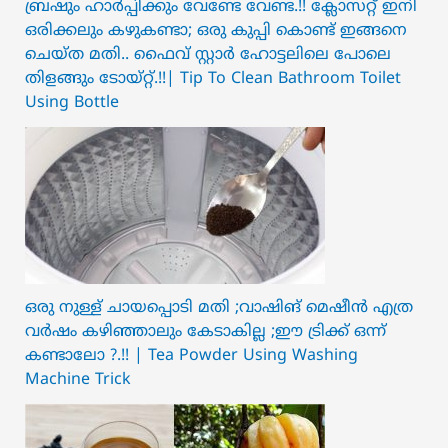
ബ്രഷും ഹാർപ്പിക്കും വേണ്ടേ വേണ്ട.!! ക്ലോസറ്റ് ഇനി
ഒരിക്കലും കഴുകണ്ടാ; ഒരു കുപ്പി കൊണ്ട് ഇങ്ങനെ
ചെയ്ത മതി.. ഫൈവ് സ്റ്റാർ ഹോട്ടലിലെ പോലെ
തിളങ്ങും ടോയ്റ്റ്.!!| Tip To Clean Bathroom Toilet
Using Bottle
ഒരു നുള്ള് ചായപ്പൊടി മതി ;വാഷിങ് മെഷീൻ എത്ര
വർഷം കഴിഞ്ഞാലും കേടാകില്ല ;ഈ ട്രിക്ക് ഒന്ന്
കണ്ടാലോ ?.!! | Tea Powder Using Washing
Machine Trick