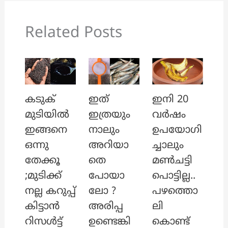
Related Posts
ഇത്
ഇനി 20
കടുക്
ഇത്രയും
വർഷം
മുടിയിൽ
നാലും
ഉപയോഗി
ഇങ്ങനെ
അറിയാ
ച്ചാലും
ഒന്നു
തെ
മൺചട്ടി
തേക്കൂ
പോയാ
പൊട്ടില്ല..
;മുടിക്ക്
ലോ ?
പഴത്തൊ
നല്ല കറുപ്പ്
അരിപ്പ
ലി
കിട്ടാൻ
ഉണ്ടെങ്കി
കൊണ്ട്
റിസൾട്ട്