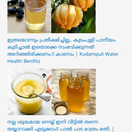
ഇത്രയൊന്നും പ്രതീക്ഷിച്ചില്ല.. ക‍ു‌ടംപുളി പാനീയം
കുടിച്ചാൽ ഇതൊക്കെ സംഭവിക്കുന്നത്
അറിഞ്ഞിരിക്കണം.!! കാണാം | Kudampuli Water
Health Benifits
നല്ല ശുദ്ധമായ നെയ്യ് ഇനി വീട്ടിൽ തന്നെ
തയ്യാറാക്കി എടുക്കാം!! പാൽ പാട മാത്രം മതി; |