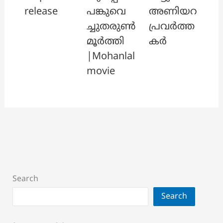
release
പങ്കുവെ
അണിയറ
ച്ചുതരുൺ
പ്രവർത്ത
മൂർത്തി
കർ
|Mohanlal
movie
Search
Search