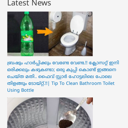
Latest News
ബ്രഷും ഹാർപ്പിക്കും വേണ്ടേ വേണ്ട.!! ക്ലോസറ്റ് ഇനി
ഒരിക്കലും കഴുകണ്ടാ; ഒരു കുപ്പി കൊണ്ട് ഇങ്ങനെ
ചെയ്ത മതി.. ഫൈവ് സ്റ്റാർ ഹോട്ടലിലെ പോലെ
തിളങ്ങും ടോയ്റ്റ്.!!| Tip To Clean Bathroom Toilet
Using Bottle