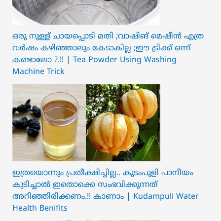
ഒരു നുള്ള് ചായപ്പൊടി മതി ;വാഷിങ് മെഷീൻ എത്ര
വർഷം കഴിഞ്ഞാലും കേടാകില്ല ;ഈ ട്രിക്ക് ഒന്ന്
കണ്ടാലോ ?.!! | Tea Powder Using Washing
Machine Trick
ഇത്രയൊന്നും പ്രതീക്ഷിച്ചില്ല.. ക‍ു‌ടംപുളി പാനീയം
കുടിച്ചാൽ ഇതൊക്കെ സംഭവിക്കുന്നത്
അറിഞ്ഞിരിക്കണം.!! കാണാം | Kudampuli Water
Health Benifits