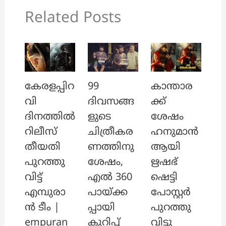
Related Posts
കേരളപ്പിറ
99
കാന്താര
വി
ദിവസങ്ങ
ക്ക്
ദിനത്തിൽ
ളുടെ
ശേഷം
റിലീസ്
ചിത്രീകര
ഹനുമാൻ
തീയതി
ണത്തിനു
ആയി
പുറത്തു
ശേഷം,
ഋഷഭ്
വിട്ട്
എൽ 360
ഷെട്ടി
എമ്പുരാ
പായ്ക്ക
പോസ്റ്റർ
ൻ ടീം |
പ്പായി
പുറത്തു
empuran
കുറിപ്പ്
വിട്ടു