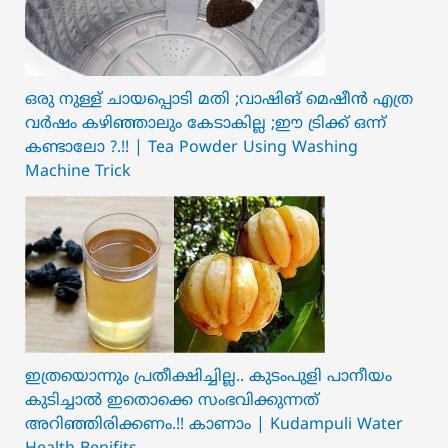
ഒരു നുള്ള് ചായപ്പൊടി മതി ;വാഷിങ് മെഷീൻ എത്ര
വർഷം കഴിഞ്ഞാലും കേടാകില്ല ;ഈ ട്രിക്ക് ഒന്ന്
കണ്ടാലോ ?.!! | Tea Powder Using Washing
Machine Trick
ഇത്രയൊന്നും പ്രതീക്ഷിച്ചില്ല.. ക‍ു‌ടംപുളി പാനീയം
കുടിച്ചാൽ ഇതൊക്കെ സംഭവിക്കുന്നത്
അറിഞ്ഞിരിക്കണം.!! കാണാം | Kudampuli Water