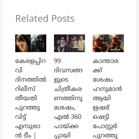
Related Posts
കേരളപ്പിറ
99
കാന്താര
വി
ദിവസങ്ങ
ക്ക്
ദിനത്തിൽ
ളുടെ
ശേഷം
റിലീസ്
ചിത്രീകര
ഹനുമാൻ
തീയതി
ണത്തിനു
ആയി
പുറത്തു
ശേഷം,
ഋഷഭ്
വിട്ട്
എൽ 360
ഷെട്ടി
എമ്പുരാ
പായ്ക്ക
പോസ്റ്റർ
ൻ ടീം |
പ്പായി
പുറത്തു