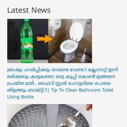
Latest News
ബ്രഷും ഹാർപ്പിക്കും വേണ്ടേ വേണ്ട.!! ക്ലോസറ്റ് ഇനി
ഒരിക്കലും കഴുകണ്ടാ; ഒരു കുപ്പി കൊണ്ട് ഇങ്ങനെ
ചെയ്ത മതി.. ഫൈവ് സ്റ്റാർ ഹോട്ടലിലെ പോലെ
തിളങ്ങും ടോയ്റ്റ്.!!| Tip To Clean Bathroom Toilet
Using Bottle