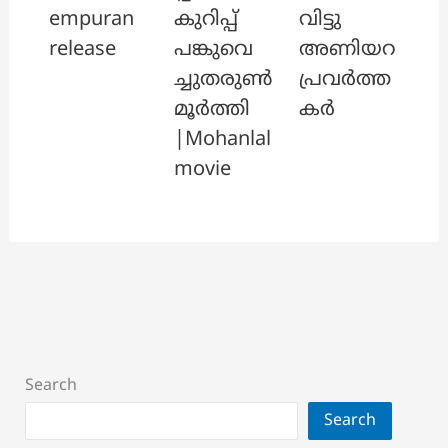
empuran
കുറിപ്പ്
വിട്ടു
release
പങ്കുവെ
അണിയറ
ച്ചുതരുൺ
പ്രവർത്ത
മൂർത്തി
കർ
|Mohanlal
movie
Search
Search