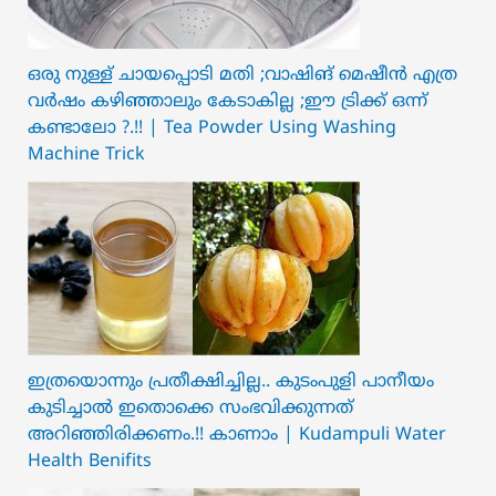
ഒരു നുള്ള് ചായപ്പൊടി മതി ;വാഷിങ് മെഷീൻ എത്ര
വർഷം കഴിഞ്ഞാലും കേടാകില്ല ;ഈ ട്രിക്ക് ഒന്ന്
കണ്ടാലോ ?.!! | Tea Powder Using Washing
Machine Trick
ഇത്രയൊന്നും പ്രതീക്ഷിച്ചില്ല.. ക‍ു‌ടംപുളി പാനീയം
കുടിച്ചാൽ ഇതൊക്കെ സംഭവിക്കുന്നത്
അറിഞ്ഞിരിക്കണം.!! കാണാം | Kudampuli Water
Health Benifits