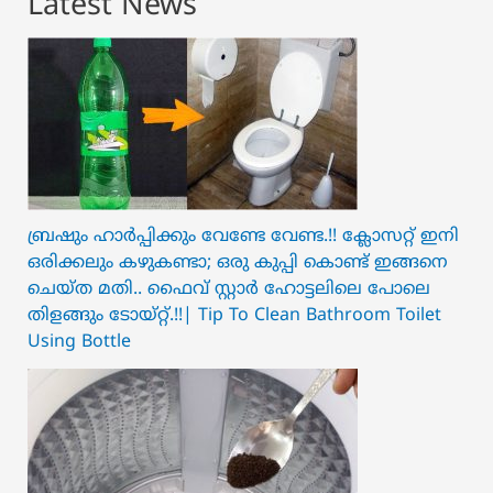
Latest News
ബ്രഷും ഹാർപ്പിക്കും വേണ്ടേ വേണ്ട.!! ക്ലോസറ്റ് ഇനി
ഒരിക്കലും കഴുകണ്ടാ; ഒരു കുപ്പി കൊണ്ട് ഇങ്ങനെ
ചെയ്ത മതി.. ഫൈവ് സ്റ്റാർ ഹോട്ടലിലെ പോലെ
തിളങ്ങും ടോയ്റ്റ്.!!| Tip To Clean Bathroom Toilet
Using Bottle