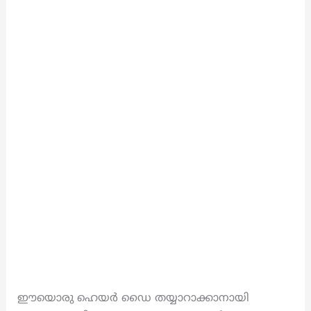
ഈയൊരു ഹെയർ ഡൈ തയ്യാറാക്കാനായി