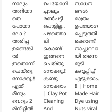
നാലും
ഉപയോഗി
സാധന
അറിയാ
ച്ചാലും
ങ്ങൾ
തെ
മൺചട്ടി
മാത്രം
പോയാ
പൊട്ടില്ല..
ഉപയോഗ
ലോ ?
പഴത്തൊ
പ്പെടുത്തി
അരിപ്പ
ലി
ക്കൊണ്ട്
ഉണ്ടെങ്കി
കൊണ്ട്
നാച്ചുറലാ
ൽ
ഇങ്ങനെ
യി തന്നെ
ഇതൊന്ന്
ചെയ്തു
മുടി
ചെയ്തു
നോക്കൂ.!!
കറുപ്പിച്ച്
നോക്കൂ.!!
കണ്ടു
എടുക്കാം.
ഏത്
നോക്കാം
!! | Home
മീനും
| Clay Pot
Made Hair
വെറും 2
Cleaning
Dye using
മിനിറ്റിൽ
And
Nuts viral