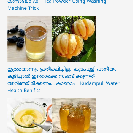
കണ്ടാലോ ?.!! | Tea Powder Using Washing
Machine Trick
ഇത്രയൊന്നും പ്രതീക്ഷിച്ചില്ല.. ക‍ു‌ടംപുളി പാനീയം
കുടിച്ചാൽ ഇതൊക്കെ സംഭവിക്കുന്നത്
അറിഞ്ഞിരിക്കണം.!! കാണാം | Kudampuli Water
Health Benifits