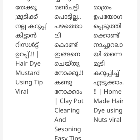
മൺചട്ടി
തേക്കൂ
മാത്രം
പൊട്ടില്ല..
;മുടിക്ക്
ഉപയോഗ
പഴത്തൊ
നല്ല കറുപ്പ്
പ്പെടുത്തി
ലി
കിട്ടാൻ
ക്കൊണ്ട്
കൊണ്ട്
റിസൾട്ട്
നാച്ചുറലാ
ഇങ്ങനെ
ഉറപ്പ്.!! |
യി തന്നെ
ചെയ്തു
Hair Dye
മുടി
നോക്കൂ.!!
Mustard
കറുപ്പിച്ച്
കണ്ടു
Using Tip
എടുക്കാം.
നോക്കാം
Viral
!! | Home
| Clay Pot
Made Hair
Cleaning
Dye using
And
Nuts viral
Sesoning
Easy Tips