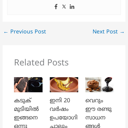
←
Previous Post
Next Post
→
Related Posts
ഇനി 20
കടുക്
വെറും
വർഷം
മുടിയിൽ
ഈ രണ്ടു
ഉപയോഗി
ഇങ്ങനെ
സാധന
ച്ചാലും
ഒന്നു
ങ്ങൾ