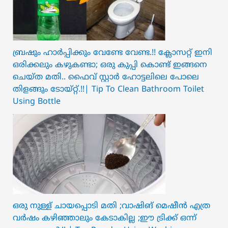
ബ്രഷും ഹാർപ്പിക്കും വേണ്ടേ വേണ്ട.!! ക്ലോസറ്റ് ഇനി
ഒരിക്കലും കഴുകണ്ടാ; ഒരു കുപ്പി കൊണ്ട് ഇങ്ങനെ
ചെയ്ത മതി.. ഫൈവ് സ്റ്റാർ ഹോട്ടലിലെ പോലെ
തിളങ്ങും ടോയ്റ്റ്.!!| Tip To Clean Bathroom Toilet
Using Bottle
ഒരു നുള്ള് ചായപ്പൊടി മതി ;വാഷിങ് മെഷീൻ എത്ര
വർഷം കഴിഞ്ഞാലും കേടാകില്ല ;ഈ ട്രിക്ക് ഒന്ന്