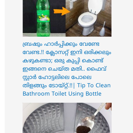
ബ്രഷും ഹാർപ്പിക്കും വേണ്ടേ
വേണ്ട.!! ക്ലോസറ്റ് ഇനി ഒരിക്കലും
കഴുകണ്ടാ; ഒരു കുപ്പി കൊണ്ട്
ഇങ്ങനെ ചെയ്ത മതി.. ഫൈവ്
സ്റ്റാർ ഹോട്ടലിലെ പോലെ
തിളങ്ങും ടോയ്റ്റ്.!!| Tip To Clean
Bathroom Toilet Using Bottle