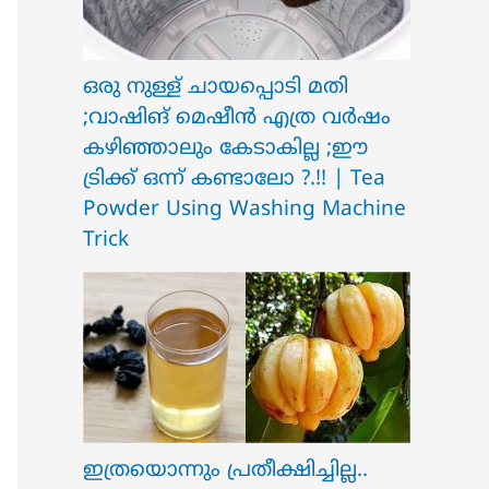
ഒരു നുള്ള് ചായപ്പൊടി മതി
;വാഷിങ് മെഷീൻ എത്ര വർഷം
കഴിഞ്ഞാലും കേടാകില്ല ;ഈ
ട്രിക്ക് ഒന്ന് കണ്ടാലോ ?.!! | Tea
Powder Using Washing Machine
Trick
ഇത്രയൊന്നും പ്രതീക്ഷിച്ചില്ല..