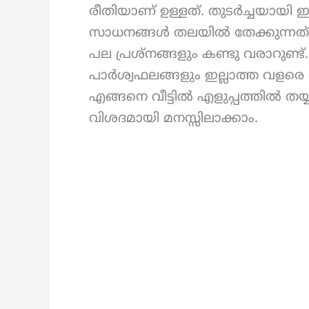
രീതിയാണ് ഉള്ളത്. തുടർച്ചയായി
സാധനങ്ങൾ തലയിൽ തേക്കുന്നത് 
പല പ്രശ്നങ്ങളും കണ്ടു വരാറുണ്
പാർശ്വഫലങ്ങളും ഇല്ലാത്ത വള
എങ്ങനെ വീട്ടിൽ എളുപ്പത്തിൽ തയ്
വിശദമായി മനസ്സിലാക്കാം.