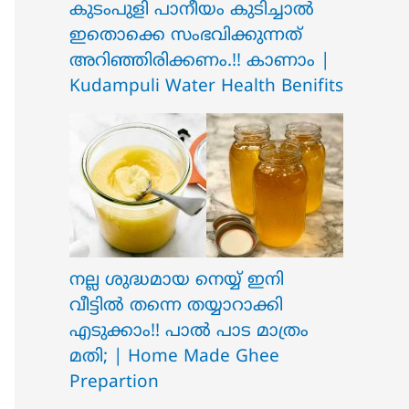
ക‍ു‌ടംപുളി പാനീയം കുടിച്ചാൽ
ഇതൊക്കെ സംഭവിക്കുന്നത്
അറിഞ്ഞിരിക്കണം.!! കാണാം |
Kudampuli Water Health Benifits
നല്ല ശുദ്ധമായ നെയ്യ് ഇനി
വീട്ടിൽ തന്നെ തയ്യാറാക്കി
എടുക്കാം!! പാൽ പാട മാത്രം
മതി; | Home Made Ghee
Prepartion