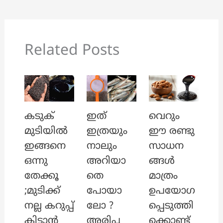
Related Posts
ഇത്
കടുക്
വെറും
ഇത്രയും
മുടിയിൽ
ഈ രണ്ടു
നാലും
ഇങ്ങനെ
സാധന
അറിയാ
ഒന്നു
ങ്ങൾ
തെ
തേക്കൂ
മാത്രം
പോയാ
;മുടിക്ക്
ഉപയോഗ
ലോ ?
നല്ല കറുപ്പ്
പ്പെടുത്തി
അരിപ്പ
കിട്ടാൻ
ക്കൊണ്ട്