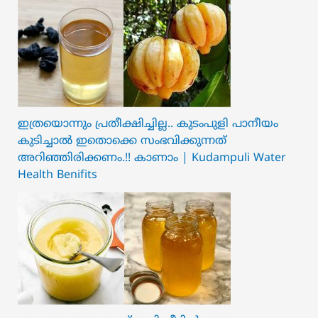
ഇത്രയൊന്നും പ്രതീക്ഷിച്ചില്ല.. ക‍ു‌ടംപുളി പാനീയം
കുടിച്ചാൽ ഇതൊക്കെ സംഭവിക്കുന്നത്
അറിഞ്ഞിരിക്കണം.!! കാണാം | Kudampuli Water
Health Benifits