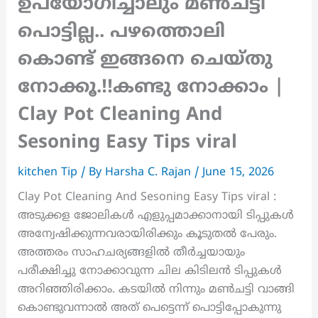
ഉപയോഗിച്ചാലും മൺചട്ടി
പൊട്ടില്ല.. പഴത്തൊലി
കൊണ്ട് ഇങ്ങനെ ചെയ്തു
നോക്കൂ.!!കണ്ടു നോക്കാം |
Clay Pot Cleaning And
Sesoning Easy Tips viral
kitchen Tip
/ By
Harsha C. Rajan
/
June 15, 2026
Clay Pot Cleaning And Sesoning Easy Tips viral :
അടുക്കള ജോലികൾ എളുപ്പമാക്കാനായി ടിപ്പുകൾ
അന്വേഷിക്കുന്നവരായിരിക്കും കൂടുതൽ പേരും.
അത്തരം സാഹചര്യങ്ങളിൽ തീർച്ചയായും
പരീക്ഷിച്ചു നോക്കാവുന്ന ചില കിടിലൻ ടിപ്പുകൾ
അറിഞ്ഞിരിക്കാം. കടയിൽ നിന്നും മൺചട്ടി വാങ്ങി
കൊണ്ടുവന്നാൽ അത് പെട്ടെന്ന് പൊട്ടിപ്പോകുന്നു