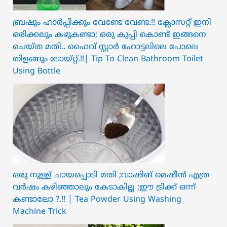
ബ്രഷും ഹാർപ്പിക്കും വേണ്ടേ വേണ്ട.!! ക്ലോസറ്റ് ഇനി
ഒരിക്കലും കഴുകണ്ടാ; ഒരു കുപ്പി കൊണ്ട് ഇങ്ങനെ
ചെയ്ത മതി.. ഫൈവ് സ്റ്റാർ ഹോട്ടലിലെ പോലെ
തിളങ്ങും ടോയ്റ്റ്.!!| Tip To Clean Bathroom Toilet
Using Bottle
ഒരു നുള്ള് ചായപ്പൊടി മതി ;വാഷിങ് മെഷീൻ എത്ര
വർഷം കഴിഞ്ഞാലും കേടാകില്ല ;ഈ ട്രിക്ക് ഒന്ന്
കണ്ടാലോ ?.!! | Tea Powder Using Washing
Machine Trick