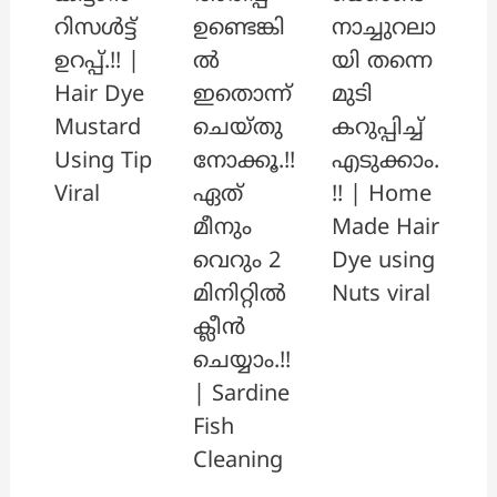
ഉണ്ടെങ്കി
റിസൾട്ട്
നാച്ചുറലാ
ൽ
ഉറപ്പ്.!! |
യി തന്നെ
ഇതൊന്ന്
Hair Dye
മുടി
ചെയ്തു
Mustard
കറുപ്പിച്ച്
നോക്കൂ.!!
Using Tip
എടുക്കാം.
ഏത്
Viral
!! | Home
മീനും
Made Hair
വെറും 2
Dye using
മിനിറ്റിൽ
Nuts viral
ക്ലീൻ
ചെയ്യാം.!!
| Sardine
Fish
Cleaning