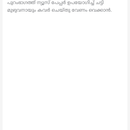
പുറംഭാഗത്ത് ന്യൂസ് പേപ്പർ ഉപയോഗിച്ച് ചട്ടി
മുഴുവനായും കവർ ചെയ്തു വേണം വെക്കാൻ.