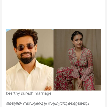
keerthy suresh marriage
അടുത്ത ബന്ധുക്കളും സുഹൃത്തുക്കളുടെയും