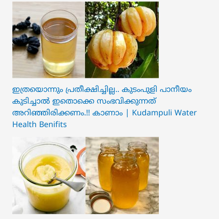
ഇത്രയൊന്നും പ്രതീക്ഷിച്ചില്ല.. ക‍ു‌ടംപുളി പാനീയം
കുടിച്ചാൽ ഇതൊക്കെ സംഭവിക്കുന്നത്
അറിഞ്ഞിരിക്കണം.!! കാണാം | Kudampuli Water
Health Benifits