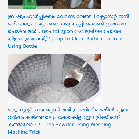
ബ്രഷും ഹാർപ്പിക്കും വേണ്ടേ വേണ്ട.!! ക്ലോസറ്റ് ഇനി
ഒരിക്കലും കഴുകണ്ടാ; ഒരു കുപ്പി കൊണ്ട് ഇങ്ങനെ
ചെയ്ത മതി.. ഫൈവ് സ്റ്റാർ ഹോട്ടലിലെ പോലെ
തിളങ്ങും ടോയ്റ്റ്.!!| Tip To Clean Bathroom Toilet
Using Bottle
ഒരു നുള്ള് ചായപ്പൊടി മതി ;വാഷിങ് മെഷീൻ എത്ര
വർഷം കഴിഞ്ഞാലും കേടാകില്ല ;ഈ ട്രിക്ക് ഒന്ന്
കണ്ടാലോ ?.!! | Tea Powder Using Washing
Machine Trick