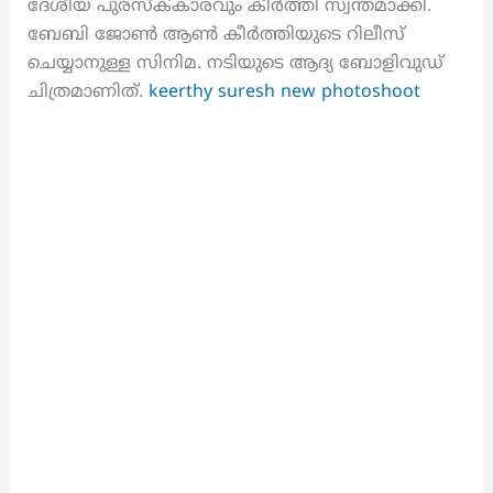
ദേശീയ പുരസ്ക്‌കാരവും കീർത്തി സ്വന്തമാക്കി.
ബേബി ജോൺ ആൺ കീർത്തിയുടെ റിലീസ്
ചെയ്യാനുള്ള സിനിമ. നടിയുടെ ആദ്യ ബോളിവുഡ്
ചിത്രമാണിത്.
keerthy suresh new photoshoot