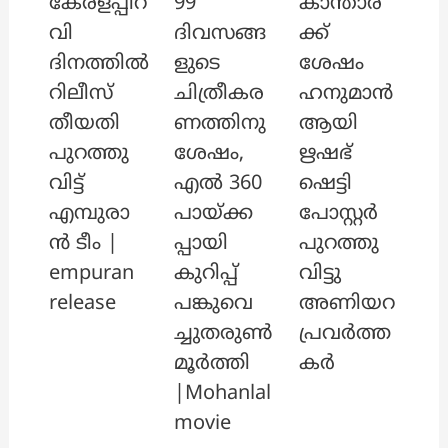
കേരളപ്പിറ
99
കാന്താര
വി
ദിവസങ്ങ
ക്ക്
ദിനത്തിൽ
ളുടെ
ശേഷം
റിലീസ്
ചിത്രീകര
ഹനുമാൻ
തീയതി
ണത്തിനു
ആയി
പുറത്തു
ശേഷം,
ഋഷഭ്
വിട്ട്
എൽ 360
ഷെട്ടി
എമ്പുരാ
പായ്ക്ക
പോസ്റ്റർ
ൻ ടീം |
പ്പായി
പുറത്തു
empuran
കുറിപ്പ്
വിട്ടു
release
പങ്കുവെ
അണിയറ
ച്ചുതരുൺ
പ്രവർത്ത
മൂർത്തി
കർ
|Mohanlal
movie