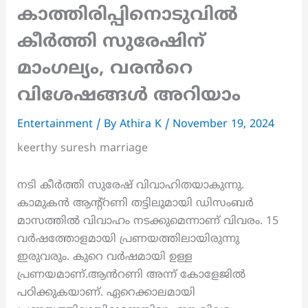
കാത്തിരിപ്പിനൊടുവിൽ
കീർത്തി സുരേഷിന്
മാംഗല്യം, വരൻറെ
വിശേഷങ്ങൾ അറിയാം
Entertainment
/ By
Athira K
/
November 19, 2024
keerthy suresh marriage
നടി കീർത്തി സുരേഷ് വിവാഹിതയാകുന്നു.
കാമുകൻ ആന്റ്റണി തട്ടിലുമായി ഡിസംബർ
മാസത്തിൽ വിവാഹം നടക്കുമെന്നാണ് വിവരം. 15
വർഷത്തോളമായി പ്രണയത്തിലായിരുന്നു
ഇരുവരും. കുറെ വർഷമായി ഉള്ള
പ്രണയമാണ്.ആൻറണി അന്ന് കോളേജിൽ
പഠിക്കുകയാണ്. ഏറെക്കാലമായി