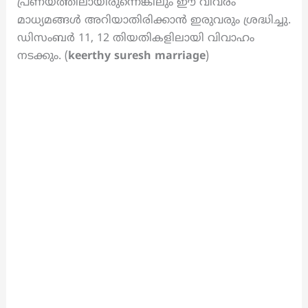
പ്രണയത്തിലായിരുന്നെങ്കിലും ഈ വിവരം
മാധ്യമങ്ങൾ അറിയാതിരിക്കാൻ ഇരുവരും ശ്രദ്ധിച്ചു.
ഡിസംബർ 11, 12 തിയതികളിലായി വിവാഹം
നടക്കും. (
keerthy suresh marriage
)