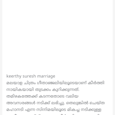
keerthy suresh marriage
മലയാള ചിത്രം ഗീതാഞ്ജലിയിലൂടെയാണ് കീർത്തി
നായികയായി തുടക്കം കുറിക്കുന്നത്.
തമിഴകത്തേക്ക് കടന്നതോടെ വലിയ
അവസരങ്ങൾ നടിക്ക് ലഭിച്ചു. തെലുങ്കിൽ ചെയ്ത
മഹാനടി എന്ന സിനിമയിലൂടെ മികച്ച നടിക്കുള്ള