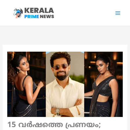
Skip
to
content
15 വർഷത്തെ പ്രണയം;