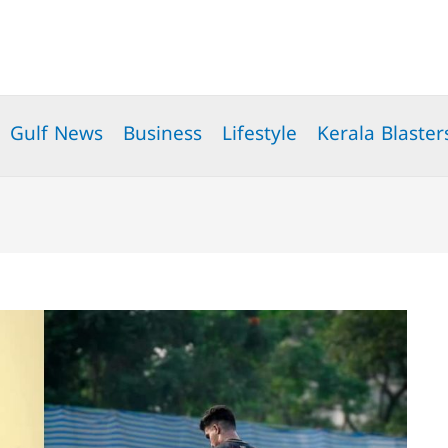
Gulf News
Business
Lifestyle
Kerala Blaster