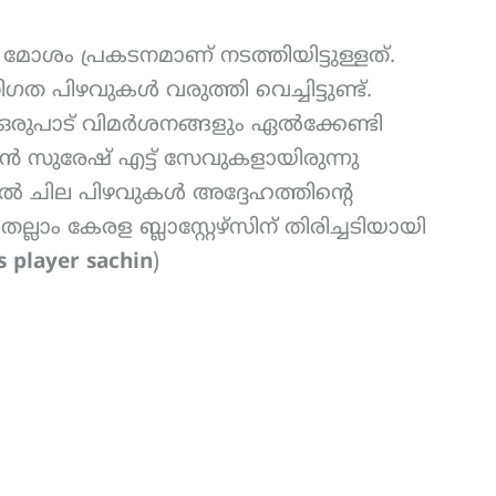
ോശം പ്രകടനമാണ് നടത്തിയിട്ടുള്ളത്.
 പിഴവുകൾ വരുത്തി വെച്ചിട്ടുണ്ട്.
രുപാട് വിമർശനങ്ങളും ഏൽക്കേണ്ടി
ചിൻ സുരേഷ് എട്ട് സേവുകളായിരുന്നു
ാൽ ചില പിഴവുകൾ അദ്ദേഹത്തിന്റെ
െല്ലാം കേരള ബ്ലാസ്റ്റേഴ്സിന് തിരിച്ചടിയായി
s player sachin
)