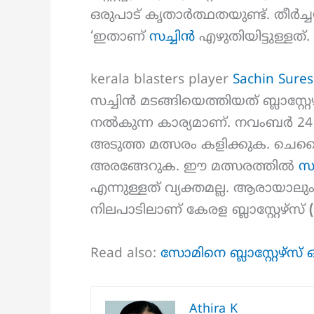
ഒരുപാട് കൃതാർത്ഥതയുണ്ട്. തീർച്
‘ഇതാണ്
സച്ചിൻ
എഴുതിയിട്ടുള്ളത്.
kerala blasters player
Sachin Sure
സച്ചിൻ മടങ്ങിയെത്തിയത് ബ്ലാസ്റ്റേഴ
നൽകുന്ന കാര്യമാണ്. നവംബർ 24 
അടുത്ത മത്സരം കളിക്കുക. ചെ
അരങ്ങേറുക. ഈ മത്സരത്തിൽ
സച
എന്നുള്ളത് വ്യക്തമല്ല. ആരായാലു
നിലപാടിലാണ് കേരള ബ്ലാസ്റ്റേഴ്സ്
Read also:
സോമിനെ ബ്ലാസ്റ്റേഴ്സ് 
Athira K