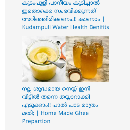
ക‍ു‌ടംപുളി പാനീയം കുടിച്ചാൽ
ഇതൊക്കെ സംഭവിക്കുന്നത്
അറിഞ്ഞിരിക്കണം.!! കാണാം |
Kudampuli Water Health Benifits
നല്ല ശുദ്ധമായ നെയ്യ് ഇനി
വീട്ടിൽ തന്നെ തയ്യാറാക്കി
എടുക്കാം!! പാൽ പാട മാത്രം
മതി; | Home Made Ghee
Prepartion