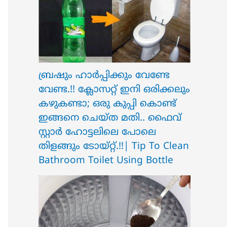
ബ്രഷും ഹാർപ്പിക്കും വേണ്ടേ
വേണ്ട.!! ക്ലോസറ്റ് ഇനി ഒരിക്കലും
കഴുകണ്ടാ; ഒരു കുപ്പി കൊണ്ട്
ഇങ്ങനെ ചെയ്ത മതി.. ഫൈവ്
സ്റ്റാർ ഹോട്ടലിലെ പോലെ
തിളങ്ങും ടോയ്റ്റ്.!!| Tip To Clean
Bathroom Toilet Using Bottle