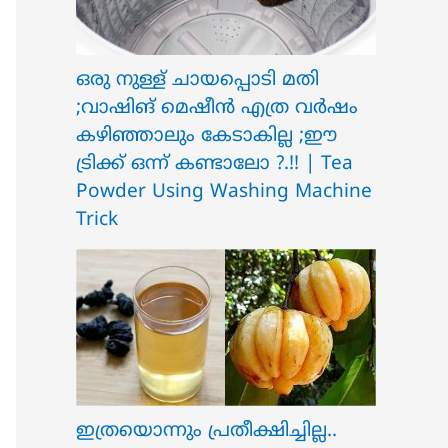
ഒരു നുള്ള് ചായപ്പൊടി മതി
;വാഷിങ് മെഷീൻ എത്ര വർഷം
കഴിഞ്ഞാലും കേടാകില്ല ;ഈ
ട്രിക്ക് ഒന്ന് കണ്ടാലോ ?.!! | Tea
Powder Using Washing Machine
Trick
ഇത്രയൊന്നും പ്രതീക്ഷിച്ചില്ല..