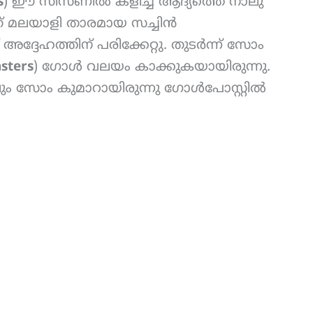
s
) ഈ സീസണിൽ കളിച്ച ആദ്യത്തെ നാലു
് മലയാളി താരമായ സച്ചിൻ
അദ്ദേഹത്തിന് പരിക്കേറ്റു. തുടർന്ന് സോം
asters
) ഗോൾ വലയം കാക്കുകയായിരുന്നു.
ം സോം കുമാറായിരുന്നു ഗോൾപോസ്റ്റിൽ