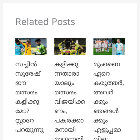
Related Posts
സച്ചിൻ
കളിക്കു
മുംബൈ
സുരേഷ്
ന്നതാരാ
ഏറെ
ഈ
യാലും
കരുത്തർ,
മത്സരം
മത്സരം
അവർ
കളിക്കു
വിജയിക്ക
ക്കും
മോ?
ണം,
ഞങ്ങൾ
സ്റ്റാറേ
പകരക്കാ
ക്കും
പറയുന്നു
രനായി
എളുപ്പമാ
മാറുന്നതി
വില്ല: