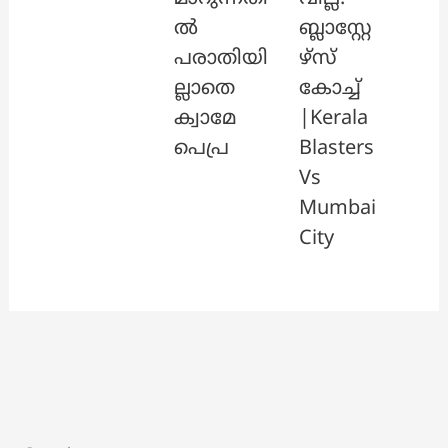
ൽ
ബ്ലാസ്റ്റേ
പരാതിയി
ഴ്സ്
ല്ലാതെ
കോച്ച്
ക്വാമേ
|Kerala
പെപ്ര
Blasters
Vs
Mumbai
City