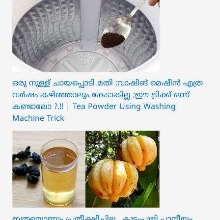
ഒരു നുള്ള് ചായപ്പൊടി മതി ;വാഷിങ് മെഷീൻ എത്ര
വർഷം കഴിഞ്ഞാലും കേടാകില്ല ;ഈ ട്രിക്ക് ഒന്ന്
കണ്ടാലോ ?.!! | Tea Powder Using Washing
Machine Trick
ഇത്രയൊന്നും പ്രതീക്ഷിച്ചില്ല.. ക‍ു‌ടംപുളി പാനീയം