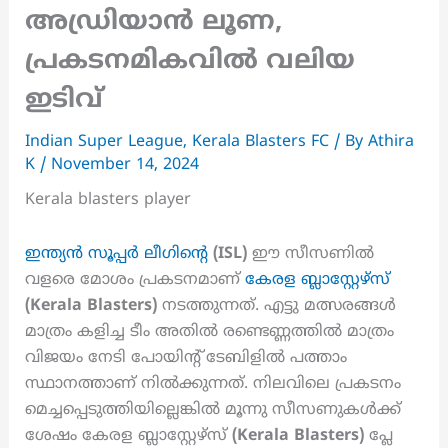
അഡ്രിയാൻ ലൂണ,
പ്രകടനമികവിൽ വലിയ
ഇടിവ്
Indian Super League
,
Kerala Blasters FC
/ By
Athira
K
/
November 14, 2024
Kerala blasters player
ഇന്ത്യൻ സൂപ്പർ ലീഗിന്റെ
(ISL)
ഈ സീസണിൽ
വളരെ മോശം പ്രകടനമാണ്
കേരള ബ്ലാസ്റ്റേഴ്‌സ്
(Kerala Blasters)
നടത്തുന്നത്. എട്ടു മത്സരങ്ങൾ
മാത്രം കളിച്ച ടീം അതിൽ രണ്ടെണ്ണത്തിൽ മാത്രം
വിജയം നേടി പോയിന്റ് ടേബിളിൽ പത്താം
സ്ഥാനത്താണ് നിൽക്കുന്നത്. നിലവിലെ പ്രകടനം
മെച്ചപ്പെടുത്തിയില്ലെങ്കിൽ മൂന്നു സീസണുകൾക്ക്
ശേഷം കേരള ബ്ലാസ്റ്റേഴ്‌സ്
(Kerala Blasters)
പ്ലേ