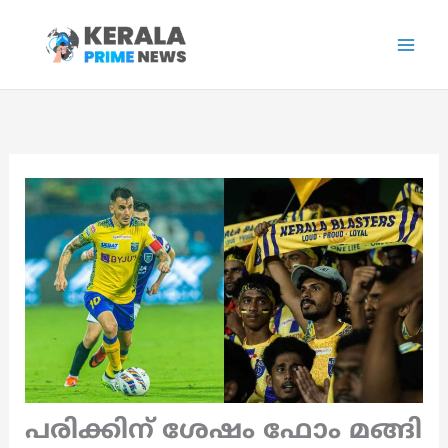
Skip
to
content
പരിക്കിന് ശേഷം ഫോം മങ്ങി