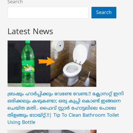
Search
Search
Latest News
ബ്രഷും ഹാർപ്പിക്കും വേണ്ടേ വേണ്ട.!! ക്ലോസറ്റ് ഇനി
ഒരിക്കലും കഴുകണ്ടാ; ഒരു കുപ്പി കൊണ്ട് ഇങ്ങനെ
ചെയ്ത മതി.. ഫൈവ് സ്റ്റാർ ഹോട്ടലിലെ പോലെ
തിളങ്ങും ടോയ്റ്റ്.!!| Tip To Clean Bathroom Toilet
Using Bottle