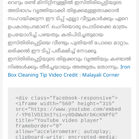
വെറും രണ്ട് മിനിറ്റിനുള്ളിൽ ഇസ്തിരിപ്പെട്ടിയുടെ
അടിഭാഗം വൃത്തിയാക്കി തിളക്കമുള്ളതാക്കാൻ
സഹായിക്കുന്ന ഈ ടിപ്പ് എല്ലാ വീട്ടുകാർക്കും ഏറെ
ഉപകാരപ്രദമാണ്. ചെറിയൊരു പൊടിക്കൈ മാത്രം
ഉപയോഗിച്ച് പഴയതും കരിപിടിച്ചതുമായ
ഇസ്തിരിപ്പെട്ടിയെ വീണ്ടും പുതിയത് പോലെ മാറ്റാം.
ഒരിക്കൽ ഈ ടിപ്പ് പരീക്ഷിച്ച് നോക്കൂ.
ഇസ്തിരിപ്പെട്ടിയുടെ തിളക്കവും വൃത്തിയും കണ്ടാൽ
നിങ്ങൾക്കും തീർച്ചയായും അത്ഭുതം തോന്നും.
Iron
Box Cleaning Tip Video Credit : Malayali Corner
<div class="facebook-responsive">
<iframe width="560" height="315" 
src="https://www.youtube.com/embed
/-YP6lVDI3nI?si=y0DdWwXrbKcKNPfG" 
title="YouTube video player" 
frameborder="0" 
allow="accelerometer; autoplay; 
clipboard-write; encrypted-media; 