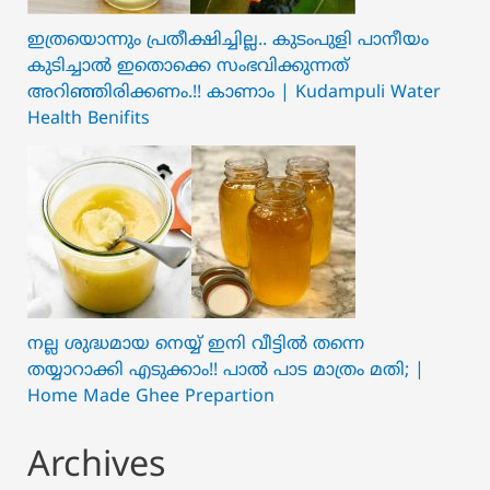
ഇത്രയൊന്നും പ്രതീക്ഷിച്ചില്ല.. ക‍ു‌ടംപുളി പാനീയം
കുടിച്ചാൽ ഇതൊക്കെ സംഭവിക്കുന്നത്
അറിഞ്ഞിരിക്കണം.!! കാണാം | Kudampuli Water
Health Benifits
നല്ല ശുദ്ധമായ നെയ്യ് ഇനി വീട്ടിൽ തന്നെ
തയ്യാറാക്കി എടുക്കാം!! പാൽ പാട മാത്രം മതി; |
Home Made Ghee Prepartion
Archives