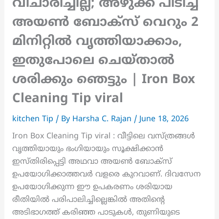
വിചാരിച്ചില്ല; അഴുക്ക് പിടിച്ച
അയൺ ബോക്സ് വെറും 2
മിനിറ്റിൽ വൃത്തിയാക്കാം,
ഇതുപോലെ ചെയ്‌താൽ
ശരിക്കും ഞെട്ടും | Iron Box
Cleaning Tip viral
kitchen Tip
/ By
Harsha C. Rajan
/
June 18, 2026
Iron Box Cleaning Tip viral : വീട്ടിലെ വസ്ത്രങ്ങൾ
വൃത്തിയായും ഭംഗിയായും സൂക്ഷിക്കാൻ
ഇസ്തിരിപ്പെട്ടി അഥവാ അയൺ ബോക്സ്
ഉപയോഗിക്കാത്തവർ വളരെ കുറവാണ്. ദിവസേന
ഉപയോഗിക്കുന്ന ഈ ഉപകരണം ശരിയായ
രീതിയിൽ പരിപാലിച്ചില്ലെങ്കിൽ അതിന്റെ
അടിഭാഗത്ത് കരിഞ്ഞ പാടുകൾ, തുണിയുടെ