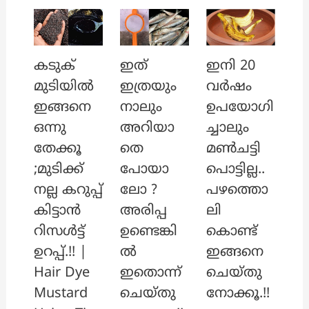
ഇത്
ഇനി 20
കടുക്
ഇത്രയും
വർഷം
മുടിയിൽ
നാലും
ഉപയോഗി
ഇങ്ങനെ
അറിയാ
ച്ചാലും
ഒന്നു
തെ
മൺചട്ടി
തേക്കൂ
പോയാ
പൊട്ടില്ല..
;മുടിക്ക്
ലോ ?
പഴത്തൊ
നല്ല കറുപ്പ്
അരിപ്പ
ലി
കിട്ടാൻ
ഉണ്ടെങ്കി
കൊണ്ട്
റിസൾട്ട്
ൽ
ഇങ്ങനെ
ഉറപ്പ്.!! |
ഇതൊന്ന്
ചെയ്തു
Hair Dye
ചെയ്തു
നോക്കൂ.!!
Mustard