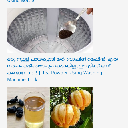
Using Bottle
ഒരു നുള്ള് ചായപ്പൊടി മതി ;വാഷിങ് മെഷീൻ എത്ര
വർഷം കഴിഞ്ഞാലും കേടാകില്ല ;ഈ ട്രിക്ക് ഒന്ന്
കണ്ടാലോ ?.!! | Tea Powder Using Washing
Machine Trick