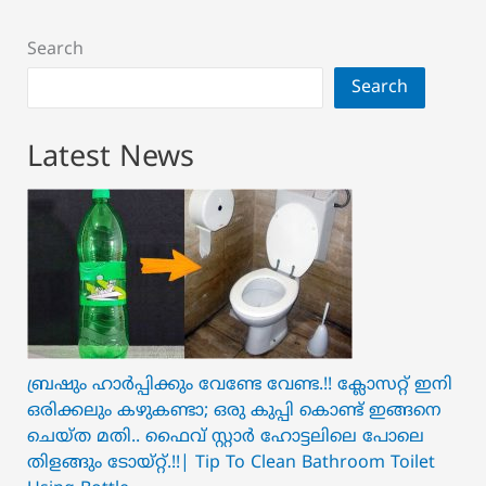
Search
Search
Latest News
ബ്രഷും ഹാർപ്പിക്കും വേണ്ടേ വേണ്ട.!! ക്ലോസറ്റ് ഇനി
ഒരിക്കലും കഴുകണ്ടാ; ഒരു കുപ്പി കൊണ്ട് ഇങ്ങനെ
ചെയ്ത മതി.. ഫൈവ് സ്റ്റാർ ഹോട്ടലിലെ പോലെ
തിളങ്ങും ടോയ്റ്റ്.!!| Tip To Clean Bathroom Toilet