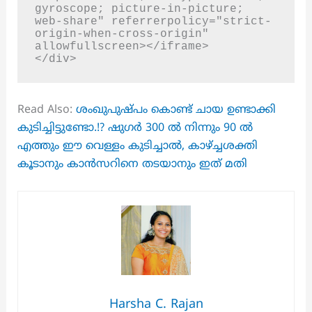
gyroscope; picture-in-picture; 
web-share" referrerpolicy="strict-
origin-when-cross-origin" 
allowfullscreen></iframe>

</div>
Read Also:
ശംഖുപുഷ്പം കൊണ്ട് ചായ ഉണ്ടാക്കി
കുടിച്ചിട്ടുണ്ടോ.!? ഷുഗർ 300 ൽ നിന്നും 90 ൽ
എത്തും ഈ വെള്ളം കുടിച്ചാൽ, കാഴ്ച്ചശക്തി
കൂടാനും കാൻസറിനെ തടയാനും ഇത് മതി
Harsha C. Rajan