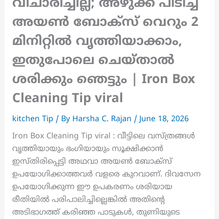
വിചാരിച്ചില്ല; അഴുക്ക് പിടിച്ച
അയൺ ബോക്സ് വെറും 2
മിനിറ്റിൽ വൃത്തിയാക്കാം,
ഇതുപോലെ ചെയ്‌താൽ
ശരിക്കും ഞെട്ടും | Iron Box
Cleaning Tip viral
kitchen Tip
/ By
Harsha C. Rajan
/
June 18, 2026
Iron Box Cleaning Tip viral : വീട്ടിലെ വസ്ത്രങ്ങൾ
വൃത്തിയായും ഭംഗിയായും സൂക്ഷിക്കാൻ
ഇസ്തിരിപ്പെട്ടി അഥവാ അയൺ ബോക്സ്
ഉപയോഗിക്കാത്തവർ വളരെ കുറവാണ്. ദിവസേന
ഉപയോഗിക്കുന്ന ഈ ഉപകരണം ശരിയായ
രീതിയിൽ പരിപാലിച്ചില്ലെങ്കിൽ അതിന്റെ
അടിഭാഗത്ത് കരിഞ്ഞ പാടുകൾ, തുണിയുടെ