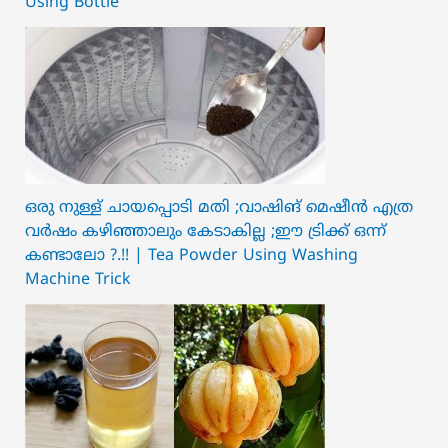
Using Bottle
ഒരു നുള്ള് ചായപ്പൊടി മതി ;വാഷിങ് മെഷീൻ എത്ര
വർഷം കഴിഞ്ഞാലും കേടാകില്ല ;ഈ ട്രിക്ക് ഒന്ന്
കണ്ടാലോ ?.!! | Tea Powder Using Washing
Machine Trick