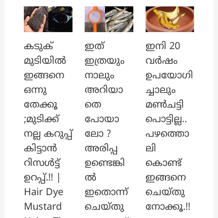
ഇത്
ഇനി 20
കടുക്
ഇത്രയും
വർഷം
മുടിയിൽ
നാലും
ഉപയോഗി
ഇങ്ങനെ
അറിയാ
ച്ചാലും
ഒന്നു
തെ
മൺചട്ടി
തേക്കൂ
പോയാ
പൊട്ടില്ല..
;മുടിക്ക്
ലോ ?
പഴത്തൊ
നല്ല കറുപ്പ്
അരിപ്പ
ലി
കിട്ടാൻ
ഉണ്ടെങ്കി
കൊണ്ട്
റിസൾട്ട്
ൽ
ഇങ്ങനെ
ഉറപ്പ്.!! |
ഇതൊന്ന്
ചെയ്തു
Hair Dye
ചെയ്തു
നോക്കൂ.!!
Mustard