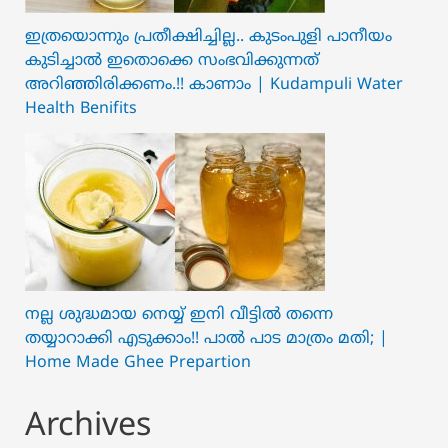
ഇത്രയൊന്നും പ്രതീക്ഷിച്ചില്ല.. ക‍ു‌ടംപുളി പാനീയം
കുടിച്ചാൽ ഇതൊക്കെ സംഭവിക്കുന്നത്
അറിഞ്ഞിരിക്കണം.!! കാണാം | Kudampuli Water
Health Benifits
നല്ല ശുദ്ധമായ നെയ്യ് ഇനി വീട്ടിൽ തന്നെ
തയ്യാറാക്കി എടുക്കാം!! പാൽ പാട മാത്രം മതി; |
Home Made Ghee Prepartion
Archives