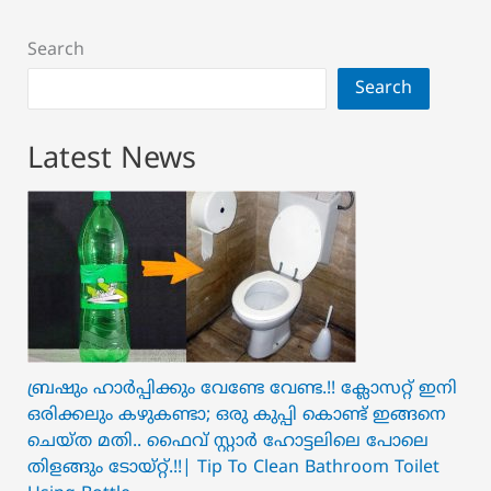
Search
Search
Latest News
ബ്രഷും ഹാർപ്പിക്കും വേണ്ടേ വേണ്ട.!! ക്ലോസറ്റ് ഇനി
ഒരിക്കലും കഴുകണ്ടാ; ഒരു കുപ്പി കൊണ്ട് ഇങ്ങനെ
ചെയ്ത മതി.. ഫൈവ് സ്റ്റാർ ഹോട്ടലിലെ പോലെ
തിളങ്ങും ടോയ്റ്റ്.!!| Tip To Clean Bathroom Toilet