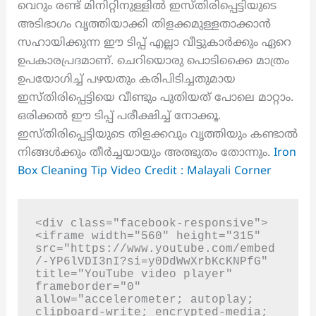
വെറും രണ്ട് മിനിറ്റിനുള്ളിൽ ഇസ്തിരിപ്പെട്ടിയുടെ
അടിഭാഗം വൃത്തിയാക്കി തിളക്കമുള്ളതാക്കാൻ
സഹായിക്കുന്ന ഈ ടിപ്പ് എല്ലാ വീട്ടുകാർക്കും ഏറെ
ഉപകാരപ്രദമാണ്. ചെറിയൊരു പൊടിക്കൈ മാത്രം
ഉപയോഗിച്ച് പഴയതും കരിപിടിച്ചതുമായ
ഇസ്തിരിപ്പെട്ടിയെ വീണ്ടും പുതിയത് പോലെ മാറ്റാം.
ഒരിക്കൽ ഈ ടിപ്പ് പരീക്ഷിച്ച് നോക്കൂ.
ഇസ്തിരിപ്പെട്ടിയുടെ തിളക്കവും വൃത്തിയും കണ്ടാൽ
നിങ്ങൾക്കും തീർച്ചയായും അത്ഭുതം തോന്നും.
Iron
Box Cleaning Tip Video Credit : Malayali Corner
<div class="facebook-responsive">
<iframe width="560" height="315" 
src="https://www.youtube.com/embed
/-YP6lVDI3nI?si=y0DdWwXrbKcKNPfG" 
title="YouTube video player" 
frameborder="0" 
allow="accelerometer; autoplay; 
clipboard-write; encrypted-media; 