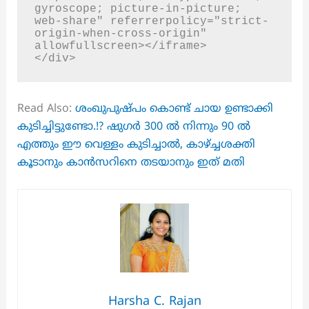
gyroscope; picture-in-picture; 
web-share" referrerpolicy="strict-
origin-when-cross-origin" 
allowfullscreen></iframe>

</div>
Read Also:
ശംഖുപുഷ്പം കൊണ്ട് ചായ ഉണ്ടാക്കി
കുടിച്ചിട്ടുണ്ടോ.!? ഷുഗർ 300 ൽ നിന്നും 90 ൽ
എത്തും ഈ വെള്ളം കുടിച്ചാൽ, കാഴ്ച്ചശക്തി
കൂടാനും കാൻസറിനെ തടയാനും ഇത് മതി
Harsha C. Rajan