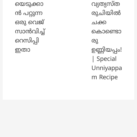
യെടുക്കാ
വ്യത്യസ്ത
ൻ പറ്റുന്ന
രുചിയിൽ
ഒരു വെജ്
ചക്ക
സാൻവിച്ച്
കൊണ്ടൊ
റെസിപ്പി
രു
ഇതാ
ഉണ്ണിയപ്പം!
| Special
Unniyappa
m Recipe