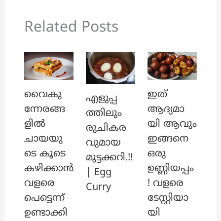
Related Posts
വൈകു
ഇത്
എളുപ്പ
ന്നേരങ്ങ
ആദ്യമാ
ത്തിലും
ളിൽ
യി ആവും
രുചികര
ചായയു
ഇങ്ങനെ
വുമായ
ടെ കൂടെ
ഒരു
മുട്ടക്കറി.!!
കഴിക്കാൻ
ഉണ്ണിയപ്പം
| Egg
വളരെ
! വളരെ
Curry
പെട്ടെന്ന്
ടേസ്റ്റിയാ
ഉണ്ടാക്കി
യി