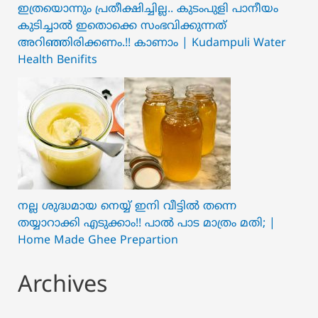
ഇത്രയൊന്നും പ്രതീക്ഷിച്ചില്ല.. ക‍ു‌ടംപുളി പാനീയം
കുടിച്ചാൽ ഇതൊക്കെ സംഭവിക്കുന്നത്
അറിഞ്ഞിരിക്കണം.!! കാണാം | Kudampuli Water
Health Benifits
നല്ല ശുദ്ധമായ നെയ്യ് ഇനി വീട്ടിൽ തന്നെ
തയ്യാറാക്കി എടുക്കാം!! പാൽ പാട മാത്രം മതി; |
Home Made Ghee Prepartion
Archives