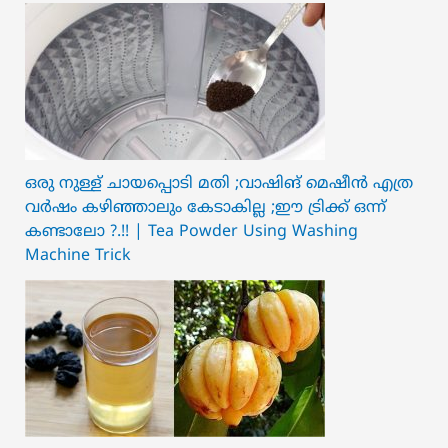
ഒരു നുള്ള് ചായപ്പൊടി മതി ;വാഷിങ് മെഷീൻ എത്ര
വർഷം കഴിഞ്ഞാലും കേടാകില്ല ;ഈ ട്രിക്ക് ഒന്ന്
കണ്ടാലോ ?.!! | Tea Powder Using Washing
Machine Trick