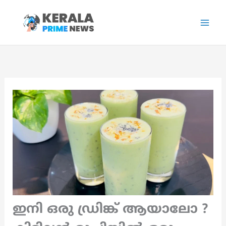
Skip
to
content
ഇനി ഒരു ഡ്രിങ്ക് ആയാലോ ?