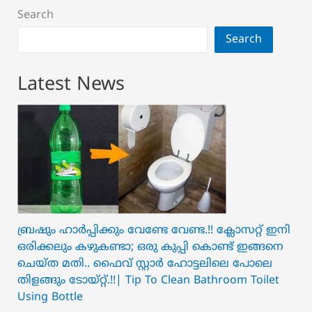
Search
Search
Latest News
ബ്രഷും ഹാർപ്പിക്കും വേണ്ടേ വേണ്ട.!! ക്ലോസറ്റ് ഇനി
ഒരിക്കലും കഴുകണ്ടാ; ഒരു കുപ്പി കൊണ്ട് ഇങ്ങനെ
ചെയ്ത മതി.. ഫൈവ് സ്റ്റാർ ഹോട്ടലിലെ പോലെ
തിളങ്ങും ടോയ്റ്റ്.!!| Tip To Clean Bathroom Toilet
Using Bottle